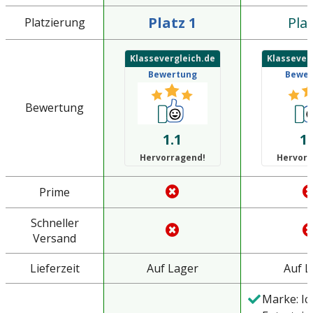
Platz 1
Plat
Platzierung
Klassevergleich.de
Klassever
Bewertung
Bewer
Bewertung
1.1
1.
Hervorragend!
Hervorr
Prime
Schneller
Versand
Lieferzeit
Auf Lager
Auf L
Marke: I