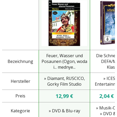
Feuer, Wasser und
Die Schnee
Bezeichnung
Posaunen (Ogon, woda
DEFA/M
i... mednye...
Klass
» Diamant, RUSCICO,
» ICE
Hersteller
Gorky Film Studio
Entertain
12,99 €
2,04 €
Preis
» Musik-CD
Kategorie
» DVD & Blu-ray
» DVD & 