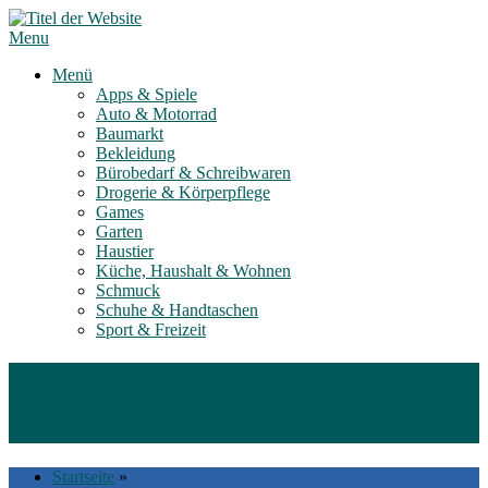
Skip
to
Menu
content
Menü
Apps & Spiele
Auto & Motorrad
Baumarkt
Bekleidung
Bürobedarf & Schreibwaren
Drogerie & Körperpflege
Games
Garten
Haustier
Küche, Haushalt & Wohnen
Schmuck
Schuhe & Handtaschen
Sport & Freizeit
Top#10: Russische Kinderfilme
2026
Startseite
»