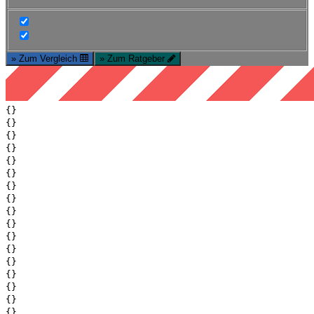
» Zum Vergleich
» Zum Ratgeber
{}
{}
{}
{}
{}
{}
{}
{}
{}
{}
{}
{}
{}
{}
{}
{}
{}