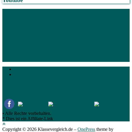
Youtube
1. Was Sie auf Klassevergleich.de erwarten wird
1.1.
Ratgeberartikel und Vergleichstabelle
1.2. Auflistung diverser
Angebote
1.3. Alle relevanten Informationen im
Überblick
1.4. Informationen über Bestseller
2. Die vielen Vorteile
von Klassevergleich.de
2.1. Unsere Klasse-Vorteile
3. Andere
Kundenrezensionen
3.1. Unabhängige Kundenrezessionen
3.2.
Wahrnehmung der Kundenbewertungen
4. Die
Kaufentscheidung
4.1. Eigene Vorlieben
4.2. Macht der
Fragen
5. Wie die Top 10 Platzierung erfolgt
5.1. Unsere
Vergleichskritierien offengelegt
5.2. Hinweis eigene Recherche
6.
Impressum
Datenschutz
Teilen Sie den Beitrag!
• Alle Rechte vorbehalten.
* Dies ist ein Affiliate-Link
Copyright © 2026 Klassevergleich.de
–
OnePress
theme by