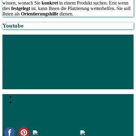
wissen, wonach Sie
konkret
in einem Produkt suchen. Erst wenn
dies
festgelegt
ist, kann Ihnen die Platzierung weiterhelfen. Sie soll
Ihnen als
Orientierungshilfe
dienen.
Youtube
1. Was Sie auf Klassevergleich.de erwarten wird
1.1.
Ratgeberartikel und Vergleichstabelle
1.2. Auflistung diverser
Angebote
1.3. Alle relevanten Informationen im
Überblick
1.4. Informationen über Bestseller
2. Die vielen Vorteile
von Klassevergleich.de
2.1. Unsere Klasse-Vorteile
3. Andere
Kundenrezensionen
3.1. Unabhängige Kundenrezessionen
3.2.
Wahrnehmung der Kundenbewertungen
4. Die
Kaufentscheidung
4.1. Eigene Vorlieben
4.2. Macht der
Fragen
5. Wie die Top 10 Platzierung erfolgt
5.1. Unsere
Vergleichskritierien offengelegt
5.2. Hinweis eigene Recherche
6.
Impressum
Datenschutz
Teilen Sie den Beitrag!