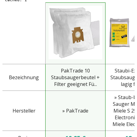
PakTrade 10
Staubi-Ex
Bezeichnung
Staubsaugerbeutel +
Staubsauge
Filter geeignet Fü...
lagig fü
» Staub-b
Sauger Mie
Hersteller
» PakTrade
Miele S 25
Electronic
Miele Elec