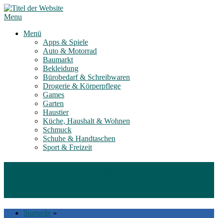
Skip
to
Menu
content
Menü
Apps & Spiele
Auto & Motorrad
Baumarkt
Bekleidung
Bürobedarf & Schreibwaren
Drogerie & Körperpflege
Games
Garten
Haustier
Küche, Haushalt & Wohnen
Schmuck
Schuhe & Handtaschen
Sport & Freizeit
Top#10: Staubsaugerbeutel
Miele S252i 2026
Startseite
»