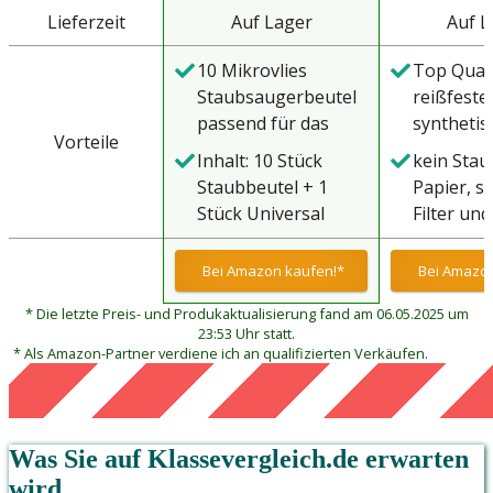
Lieferzeit
Auf Lager
Auf L
10 Mikrovlies
Top Quali
Staubsaugerbeutel
reißfeste
passend für das
synthetis
Vorteile
oben genannte
Vliesmater
Inhalt: 10 Stück
kein Stau
Staubsauger,
Staubfilt
Staubbeutel + 1
Papier, s
Sauger Modell / Typ
höchste
Stück Universal
Filter und
/ Serie |
Filtration
Filter / Microfilter
Staubbeu
Bodenstaubsauger -
führt zu 
zum zuschneiden |
Vliesmater
Bei Amazon kaufen!*
Bei Amazon
Ersatzteile -
Abluft - s
Staubsaugerfilter -
Dadurch 
Zubehör
kleinste
* Die letzte Preis- und Produkaktualisierung fand am 06.05.2025 um
Beutel - Filterbeutel
längere H
Staubpart
23:53 Uhr statt.
- Filtertüten -
der
* Als Amazon-Partner verdiene ich an qualifizierten Verkäufen.
werden
Staubsaugertüten -
Staubsau
aufgeno
Ersatztüten
im Vergle
Filterbeut
Staubbeu
Staubfilt
Papier
Was Sie auf
Klassevergleich.de
erwarten
gewährlei
wird