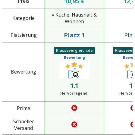
10,95 €
12,4
Preis
» Küche, Haushalt &
Kategorie
Wohnen
Platz 1
Plat
Platzierung
Klassevergleich.de
Klassever
Bewertung
Bewer
Bewertung
1.1
1.
Hervorragend!
Hervorr
Prime
Schneller
Versand