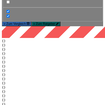
» Zum Vergleich
» Zum Ratgeber
{}
{}
{}
{}
{}
{}
{}
{}
{}
{}
{}
{}
{}
{}
{}
{}