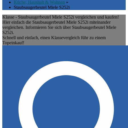
Küche, Haushalt & Wohnen
»
Staubsaugerbeutel Miele S252i
Klasse - Staubsaugerbeutel Miele S252i vergleichen und kaufen!
Hier einfach die Staubsaugerbeutel Miele S252i miteinander
vergleichen. Informieren Sie sich über Staubsaugerbeutel Miele
S252i.
Schnell und einfach, einen Klassevergleich führ zu einem
Topeinkauf!