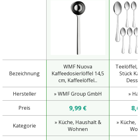
WMF Nuova
Teelöffel,
Bezeichnung
Kaffeedosierlöffel 14,5
Stück Kaf
cm, Kaffeelöffel...
Desser
Hersteller
» WMF Group GmbH
» Ha
9,99 €
8,6
Preis
» Küche, Haushalt &
» Küche, 
Kategorie
Wohnen
Woh