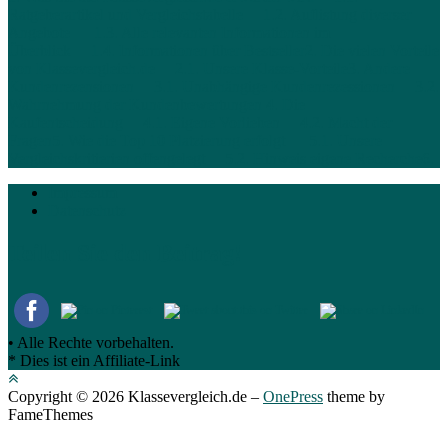
Ratgeberartikel und Vergleichstabelle
1.2. Auflistung diverser
Angebote
1.3. Alle relevanten Informationen im
Überblick
1.4. Informationen über Bestseller
2. Die vielen Vorteile
von Klassevergleich.de
2.1. Unsere Klasse-Vorteile
3. Andere
Kundenrezensionen
3.1. Unabhängige Kundenrezessionen
3.2.
Wahrnehmung der Kundenbewertungen
4. Die
Kaufentscheidung
4.1. Eigene Vorlieben
4.2. Macht der
Fragen
5. Wie die Top 10 Platzierung erfolgt
5.1. Unsere
Vergleichskritierien offengelegt
5.2. Hinweis eigene Recherche
6.
Impressum
Datenschutz
Teilen Sie den Beitrag!
• Alle Rechte vorbehalten.
* Dies ist ein Affiliate-Link
Copyright © 2026 Klassevergleich.de
–
OnePress
theme by
FameThemes