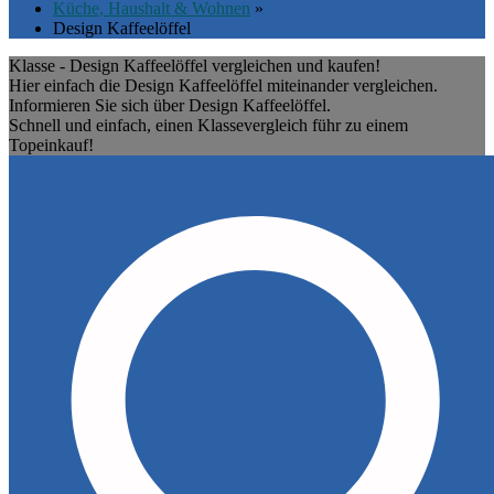
Küche, Haushalt & Wohnen
»
Design Kaffeelöffel
Klasse - Design Kaffeelöffel vergleichen und kaufen!
Hier einfach die Design Kaffeelöffel miteinander vergleichen.
Informieren Sie sich über Design Kaffeelöffel.
Schnell und einfach, einen Klassevergleich führ zu einem
Topeinkauf!