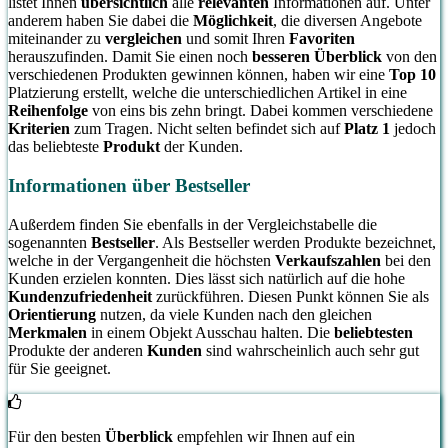
listet Ihnen
übersichtlich
alle
relevanten
Informationen auf. Unter
anderem haben Sie dabei die
Möglichkeit
, die diversen Angebote
miteinander zu
vergleichen
und somit Ihren
Favoriten
herauszufinden. Damit Sie einen noch
besseren Überblick
von den
verschiedenen Produkten gewinnen können, haben wir eine
Top 10
Platzierung erstellt, welche die unterschiedlichen Artikel in eine
Reihenfolge
von eins bis zehn bringt. Dabei kommen verschiedene
Kriterien
zum Tragen. Nicht selten befindet sich auf
Platz 1
jedoch
das beliebteste
Produkt
der Kunden.
Informationen über Bestseller
Außerdem finden Sie ebenfalls in der Vergleichstabelle die
sogenannten
Bestseller
. Als Bestseller werden Produkte bezeichnet,
welche in der Vergangenheit die höchsten
Verkaufszahlen
bei den
Kunden erzielen konnten. Dies lässt sich natürlich auf die hohe
Kundenzufriedenheit
zurückführen. Diesen Punkt können Sie als
Orientierung
nutzen, da viele Kunden nach den gleichen
Merkmalen
in einem Objekt Ausschau halten. Die
beliebtesten
Produkte der anderen
Kunden
sind wahrscheinlich auch sehr gut
für Sie geeignet.
Für den besten
Überblick
empfehlen wir Ihnen auf ein