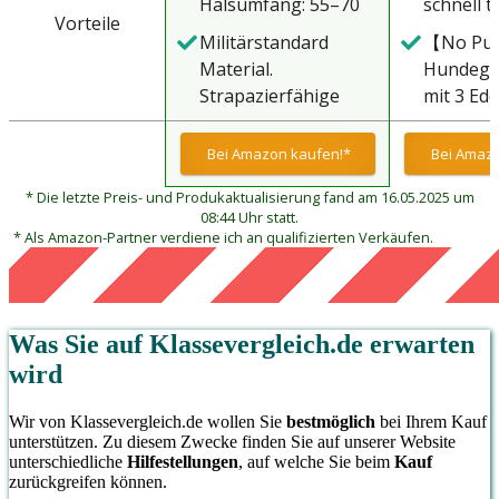
Halsumfang: 55–70
schnell 
Vorteile
cm, Brustumfang:
alle Jahr
Militärstandard
【No Pul
76–91 cm,
Mesh-De
Material.
Hundeges
Rückenlänge: 26,6
dem glei
Strapazierfähige
mit 3 Ede
cm. Ideal für
taktische
Weste aus 1050D
Ringen 
mittelgroße Rassen.
Haltbarke
Nylon mit robusten
unten an
Bei Amazon kaufen!*
Bei Amazo
Dieses
Robuste
Nähten für
Rücken a
Alltagsgeschirr mit
Nylon mi
* Die letzte Preis- und Produkaktualisierung fand am 16.05.2025 um
zusätzliche
die in v
zusätzlicher
hervorr
08:44 Uhr statt.
Haltbarkeit und
Szenen w
* Als Amazon-Partner verdiene ich an qualifizierten Verkäufen.
Funktionalität passt
Beständi
Tragbarkeit,
Hundesp
sich problemlos an
Schmutz
geeignet für alle
und Hund
alle täglichen
Einsatzbereiche.
verwend
Ereignisse an und
Zwei-Metal
können. 
Was Sie auf
Klassevergleich.de
erwarten
wird zu einer
Schulterschnallen
Pull-Desi
wird
Arbeitshundeweste
können eine große
eine bes
für den
Zugkraft tragen und
Kontroll
Wir von Klassevergleich.de wollen Sie
bestmöglich
bei Ihrem Kauf
professionellen
stellen sicher, dass
Hund
unterstützen. Zu diesem Zwecke finden Sie auf unserer Website
Dienst, die Polizei
unterschiedliche
Hilfestellungen
, auf welche Sie beim
Kauf
Ihr Hund während
zurückgreifen können.
oder das Militär
des Trainings, der