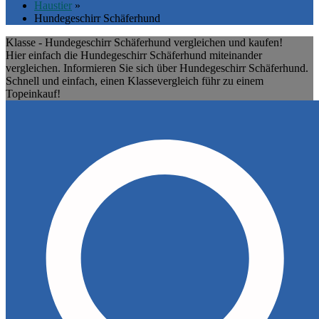
Haustier
»
Hundegeschirr Schäferhund
Klasse - Hundegeschirr Schäferhund vergleichen und kaufen!
Hier einfach die Hundegeschirr Schäferhund miteinander
vergleichen. Informieren Sie sich über Hundegeschirr Schäferhund.
Schnell und einfach, einen Klassevergleich führ zu einem
Topeinkauf!