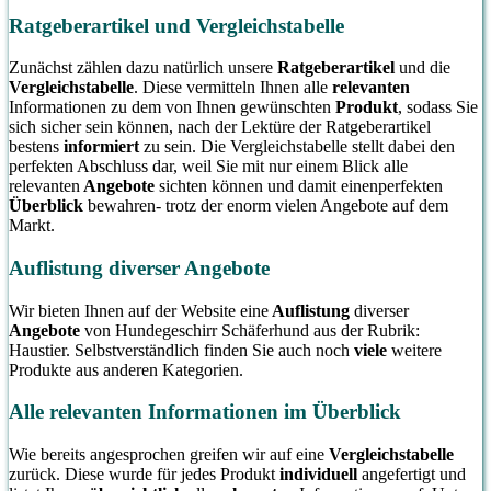
Jagd, der Arbeit und
Ratgeberartikel und Vergleichstabelle
bei anderen
Zunächst zählen dazu natürlich unsere
Ratgeberartikel
und die
Gelegenheiten sicher
Vergleichstabelle
. Diese vermitteln Ihnen alle
relevanten
angeschnallt ist. Gut
Informationen zu dem von Ihnen gewünschten
Produkt
, sodass Sie
gepolstert an jedem
sich sicher sein können, nach der Lektüre der Ratgeberartikel
bestens
informiert
zu sein. Die Vergleichstabelle stellt dabei den
Druckbelastungspunkt,
perfekten Abschluss dar, weil Sie mit nur einem Blick alle
um die Haut Ihres
relevanten
Angebote
sichten können und damit einenperfekten
Hundes zu schützen,
Überblick
bewahren- trotz der enorm vielen Angebote auf dem
Markt.
während das
atmungsaktive
Auflistung diverser Angebote
Luftnetz Ihren Hund
Wir bieten Ihnen auf der Website eine
Auflistung
diverser
belüftet
Angebote
von Hundegeschirr Schäferhund aus der Rubrik:
Haustier. Selbstverständlich finden Sie auch noch
viele
weitere
Produkte aus anderen Kategorien.
Alle relevanten Informationen im Überblick
Wie bereits angesprochen greifen wir auf eine
Vergleichstabelle
zurück. Diese wurde für jedes Produkt
individuell
angefertigt und