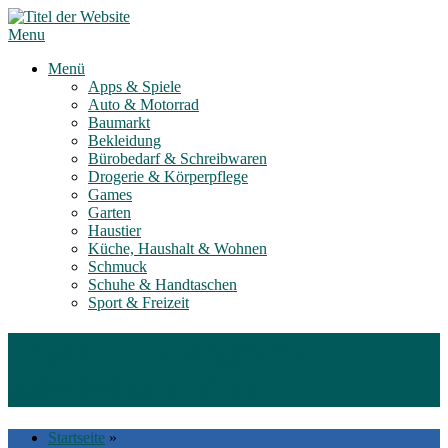
Skip
to
Menu
content
Menü
Apps & Spiele
Auto & Motorrad
Baumarkt
Bekleidung
Bürobedarf & Schreibwaren
Drogerie & Körperpflege
Games
Garten
Haustier
Küche, Haushalt & Wohnen
Schmuck
Schuhe & Handtaschen
Sport & Freizeit
Top#10: Hundegeschirr
Schäferhund 2026
Startseite
»