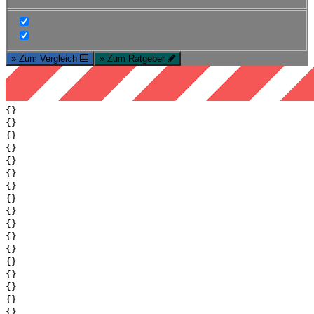
» Zum Vergleich
» Zum Ratgeber
{}
{}
{}
{}
{}
{}
{}
{}
{}
{}
{}
{}
{}
{}
{}
{}
{}