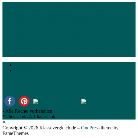
1. Was Sie auf Klassevergleich.de erwarten wird
1.1.
Ratgeberartikel und Vergleichstabelle
1.2. Auflistung diverser
Angebote
1.3. Alle relevanten Informationen im
Überblick
1.4. Informationen über Bestseller
2. Die vielen Vorteile
von Klassevergleich.de
2.1. Unsere Klasse-Vorteile
3. Andere
Kundenrezensionen
3.1. Unabhängige Kundenrezessionen
3.2.
Wahrnehmung der Kundenbewertungen
4. Die
Kaufentscheidung
4.1. Eigene Vorlieben
4.2. Macht der
Fragen
5. Wie die Top 10 Platzierung erfolgt
5.1. Unsere
Vergleichskritierien offengelegt
5.2. Hinweis eigene Recherche
6.
Impressum
Datenschutz
Teilen Sie den Beitrag!
• Alle Rechte vorbehalten.
* Dies ist ein Affiliate-Link
Copyright © 2026 Klassevergleich.de
–
OnePress
theme by
FameThemes