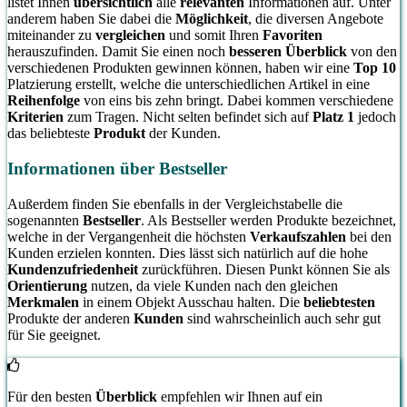
listet Ihnen
übersichtlich
alle
relevanten
Informationen auf. Unter
anderem haben Sie dabei die
Möglichkeit
, die diversen Angebote
miteinander zu
vergleichen
und somit Ihren
Favoriten
herauszufinden. Damit Sie einen noch
besseren Überblick
von den
verschiedenen Produkten gewinnen können, haben wir eine
Top 10
Platzierung erstellt, welche die unterschiedlichen Artikel in eine
Reihenfolge
von eins bis zehn bringt. Dabei kommen verschiedene
Kriterien
zum Tragen. Nicht selten befindet sich auf
Platz 1
jedoch
das beliebteste
Produkt
der Kunden.
Informationen über Bestseller
Außerdem finden Sie ebenfalls in der Vergleichstabelle die
sogenannten
Bestseller
. Als Bestseller werden Produkte bezeichnet,
welche in der Vergangenheit die höchsten
Verkaufszahlen
bei den
Kunden erzielen konnten. Dies lässt sich natürlich auf die hohe
Kundenzufriedenheit
zurückführen. Diesen Punkt können Sie als
Orientierung
nutzen, da viele Kunden nach den gleichen
Merkmalen
in einem Objekt Ausschau halten. Die
beliebtesten
Produkte der anderen
Kunden
sind wahrscheinlich auch sehr gut
für Sie geeignet.
Für den besten
Überblick
empfehlen wir Ihnen auf ein