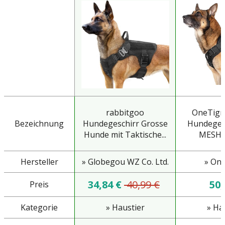
rabbitgoo
OneTigri
Bezeichnung
Hundegeschirr Grosse
Hundegesc
Hunde mit Taktische...
MESH Ei
Hersteller
» Globegou WZ Co. Ltd.
» One
34,84 €
40,99 €
50,
Preis
Kategorie
» Haustier
» Ha