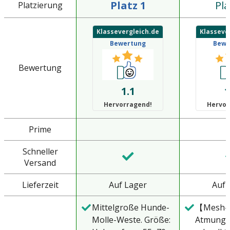
Platz 1
Pla
Platzierung
Klassevergleich.de
Klasseve
Bewertung
Bewe
Bewertung
1.1
1
Hervorragend!
Hervor
Prime
Schneller
Versand
Lieferzeit
Auf Lager
Auf 
Mittelgroße Hunde-
【Mesh-
Molle-Weste. Größe:
Atmungs