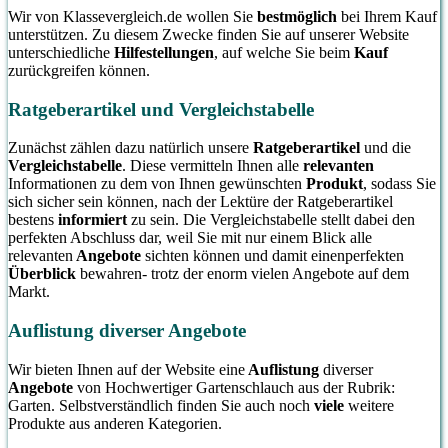
(Schlauch
zusätzlich
Wir von Klassevergleich.de wollen Sie
bestmöglich
bei Ihrem Kauf
Wasserhä
sorgt; der
unterstützen. Zu diesem Zwecke finden Sie auf unserer Website
Gartenpis
unterschiedliche
Hilfestellungen
, auf welche Sie beim
Kauf
Innenschi
zurückgreifen können.
viele An
Knoten, 
im Garten
und ande
Ratgeberartikel und Vergleichstabelle
Schäden v
Zunächst zählen dazu natürlich unsere
Ratgeberartikel
und die
die Lebe
Vergleichstabelle
. Diese vermitteln Ihnen alle
relevanten
verlänger
Informationen zu dem von Ihnen gewünschten
Produkt
, sodass Sie
sich sicher sein können, nach der Lektüre der Ratgeberartikel
bestens
informiert
zu sein. Die Vergleichstabelle stellt dabei den
perfekten Abschluss dar, weil Sie mit nur einem Blick alle
relevanten
Angebote
sichten können und damit einenperfekten
Überblick
bewahren- trotz der enorm vielen Angebote auf dem
Markt.
Auflistung diverser Angebote
Wir bieten Ihnen auf der Website eine
Auflistung
diverser
Angebote
von Hochwertiger Gartenschlauch aus der Rubrik:
Garten. Selbstverständlich finden Sie auch noch
viele
weitere
Produkte aus anderen Kategorien.