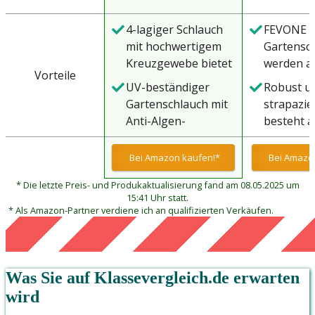
4-lagiger Schlauch
FEVONE
mit hochwertigem
Gartensc
Kreuzgewebe bietet
werden a
Vorteile
maximale Flexibilität
hochwert
UV-beständiger
Robust u
und Robustheit.
Material 
Gartenschlauch mit
strapazie
Elastisch und
Polymer h
Anti-Algen-
besteht a
anpassungsfähig –
Das Hybi
Innenschicht.
Materials
die perfekte Wahl
ist leichte
Einsatzbereit von
der
Bei Amazon kaufen!*
Bei Amazo
für jeden
herkömml
-10 bis +50°C,
strapazie
Gartenliebhaber
Gummigar
* Die letzte Preis- und Produkaktualisierung fand am 08.05.2025 um
reißfest bis 20 bar.
Außenschi
dadurch f
15:41 Uhr statt.
Jahrelange Nutzung
Abrieb u
* Als Amazon-Partner verdiene ich an qualifizierten Verkäufen.
und druck
für deinen Garten.
widersteh
langlebig
Netzverst
elastisch
die sich n
Wassersc
leicht ve
Was Sie auf
Klassevergleich.de
erwarten
eignen sic
lässt; der
wird
Systemk
Mittelschi