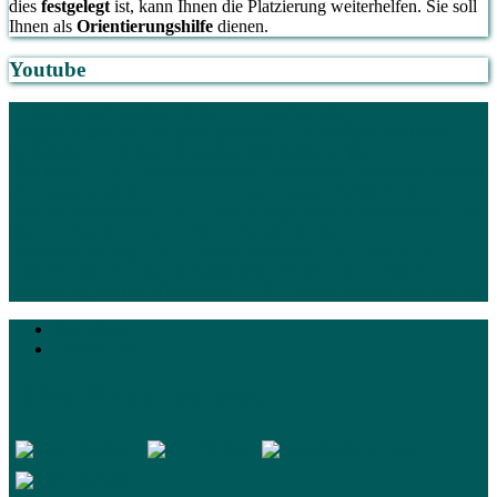
dies
festgelegt
ist, kann Ihnen die Platzierung weiterhelfen. Sie soll
Ihnen als
Orientierungshilfe
dienen.
Youtube
1. Was Sie auf Klassevergleich.de erwarten wird
1.1.
Ratgeberartikel und Vergleichstabelle
1.2. Auflistung diverser
Angebote
1.3. Alle relevanten Informationen im
Überblick
1.4. Informationen über Bestseller
2. Die vielen Vorteile
von Klassevergleich.de
2.1. Unsere Klasse-Vorteile
3. Andere
Kundenrezensionen
3.1. Unabhängige Kundenrezessionen
3.2.
Wahrnehmung der Kundenbewertungen
4. Die
Kaufentscheidung
4.1. Eigene Vorlieben
4.2. Macht der
Fragen
5. Wie die Top 10 Platzierung erfolgt
5.1. Unsere
Vergleichskritierien offengelegt
5.2. Hinweis eigene Recherche
6.
Impressum
Datenschutz
Teilen Sie den Beitrag!