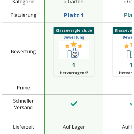
Kategorie
» Garten
» Ga
Platz 1
Pla
Platzierung
Klassevergleich.de
Klassever
Bewertung
Bewe
Bewertung
1
1
Hervorragend!
Hervor
Prime
Schneller
Versand
Lieferzeit
Auf Lager
Auf 