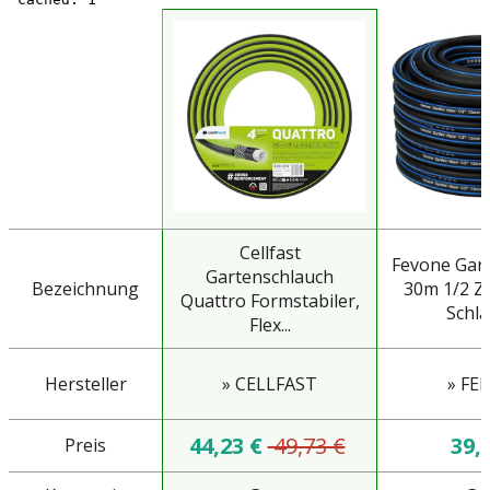
Cellfast
Fevone Gar
Gartenschlauch
Bezeichnung
30m 1/2 Z
Quattro Formstabiler,
Schla
Flex...
Hersteller
» CELLFAST
» FE
44,23 €
49,73 €
39,
Preis