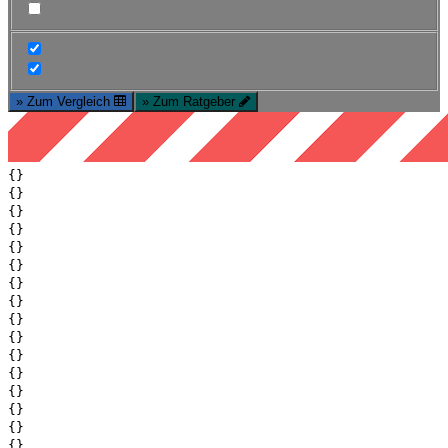
» Zum Vergleich
» Zum Ratgeber
{}
{}
{}
{}
{}
{}
{}
{}
{}
{}
{}
{}
{}
{}
{}
{}