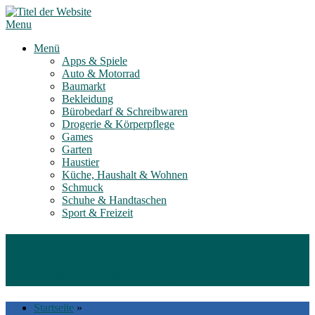
Skip
to
Menu
content
Menü
Apps & Spiele
Auto & Motorrad
Baumarkt
Bekleidung
Bürobedarf & Schreibwaren
Drogerie & Körperpflege
Games
Garten
Haustier
Küche, Haushalt & Wohnen
Schmuck
Schuhe & Handtaschen
Sport & Freizeit
Top#10: Hochwertiger
Gartenschlauch 2026
Startseite
»