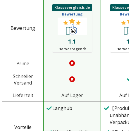
Klassevergleich.de
Klassever
Bewertung
Bewe
Bewertung
1.1
1
Hervorragend!
Hervor
Prime
Schneller
Versand
Lieferzeit
Auf Lager
Auf 
Langhub
【Produk
unabhän
Verpacku
Vorteile