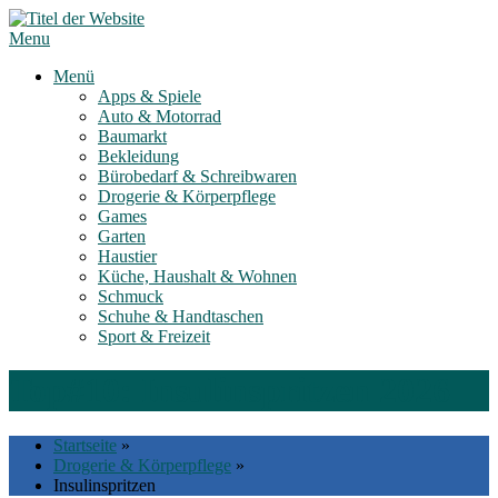
Skip
to
Menu
content
Menü
Apps & Spiele
Auto & Motorrad
Baumarkt
Bekleidung
Bürobedarf & Schreibwaren
Drogerie & Körperpflege
Games
Garten
Haustier
Küche, Haushalt & Wohnen
Schmuck
Schuhe & Handtaschen
Sport & Freizeit
Top#10: Insulinspritzen 2026
Startseite
»
Drogerie & Körperpflege
»
Insulinspritzen