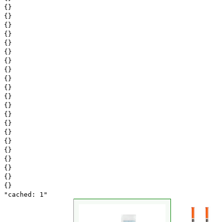
{}
{}
{}
{}
{}
{}
{}
{}
{}
{}
{}
{}
{}
{}
{}
{}
{}
{}
{}
{}
{}
"cached: 1"