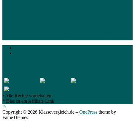
Überblick
1.4. Informationen über Bestseller
2. Die vielen Vorteile
von Klassevergleich.de
2.1. Unsere Klasse-Vorteile
3. Andere
Kundenrezensionen
3.1. Unabhängige Kundenrezessionen
3.2.
Wahrnehmung der Kundenbewertungen
4. Die
Kaufentscheidung
4.1. Eigene Vorlieben
4.2. Macht der
Fragen
5. Wie die Top 10 Platzierung erfolgt
5.1. Unsere
Vergleichskritierien offengelegt
5.2. Hinweis eigene Recherche
6.
Impressum
Datenschutz
Teilen Sie den Beitrag!
• Alle Rechte vorbehalten.
* Dies ist ein Affiliate-Link
Copyright © 2026 Klassevergleich.de
–
OnePress
theme by
FameThemes