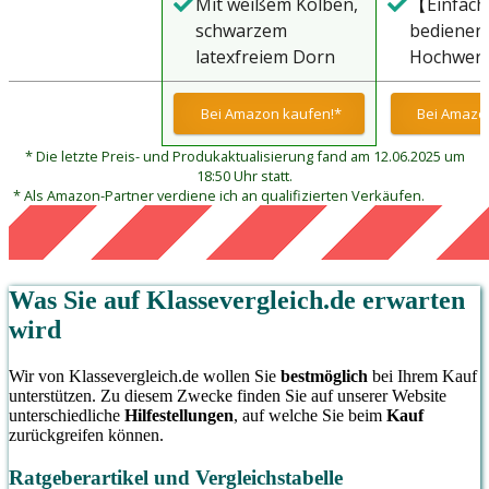
Mit weißem Kolben,
【Einfach
schwarzem
bediene
latexfreiem Dorn
Hochwert
Polyprop
Kunststof
Bei Amazon kaufen!*
Bei Amazo
Industrieq
* Die letzte Preis- und Produkaktualisierung fand am 12.06.2025 um
leicht zu
18:50 Uhr statt.
drücken/z
* Als Amazon-Partner verdiene ich an qualifizierten Verkäufen.
sicher un
Was Sie auf
Klassevergleich.de
erwarten
wird
Wir von Klassevergleich.de wollen Sie
bestmöglich
bei Ihrem Kauf
unterstützen. Zu diesem Zwecke finden Sie auf unserer Website
unterschiedliche
Hilfestellungen
, auf welche Sie beim
Kauf
zurückgreifen können.
Ratgeberartikel und Vergleichstabelle