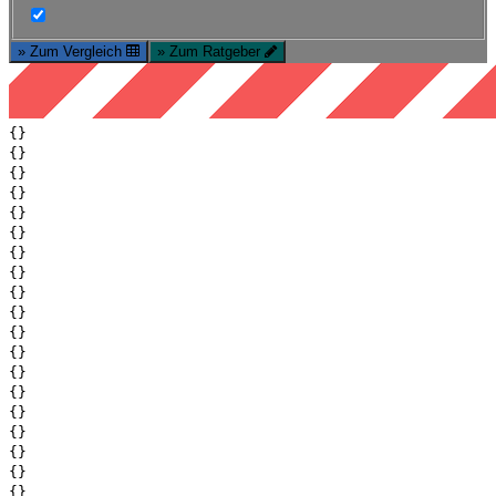
» Zum Vergleich
» Zum Ratgeber
{}
{}
{}
{}
{}
{}
{}
{}
{}
{}
{}
{}
{}
{}
{}
{}
{}
{}
{}