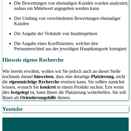
Die Bewertungen von ehemaligen Kunden wurden analysiert,
sodass ein Mittelwert angegeben werden kann
Der Umfang von verschiedenen Bewertungen ehemaliger
Kunden
Die Angabe der Verkäufe von Insulinspritzen
Die Angabe eines Koeffizienten, welcher den
Preisunterschied aus der jeweiligen Hauptkategorie korrigiert
Hinweis eigene Recherche
Wie bereits erwähnt, wollen wir Sie jedoch auch an dieser Stelle
nochmals darauf
hinweisen
, dass eine derartige
Platzierung
, nicht
die
eigenmächtige Recherche
ersetzen kann. Sie sollten zunächst
wissen, wonach Sie
konkret
in einem Produkt suchen. Erst wenn
dies
festgelegt
ist, kann Ihnen die Platzierung weiterhelfen. Sie soll
Ihnen als
Orientierungshilfe
dienen.
Youtube
1. Was Sie auf Klassevergleich.de erwarten wird
1.1.
Ratgeberartikel und Vergleichstabelle
1.2. Auflistung diverser
Angebote
1.3. Alle relevanten Informationen im