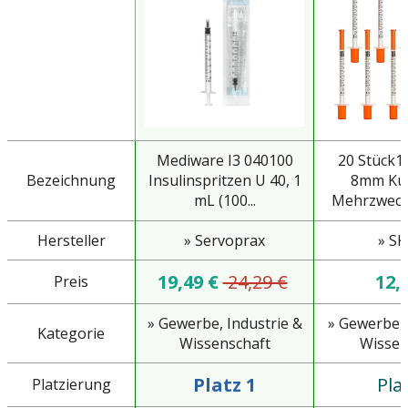
Mediware I3 040100
20 Stück1
Bezeichnung
Insulinspritzen U 40, 1
8mm Kun
mL (100...
Mehrzweck
Hersteller
» Servoprax
» S
19,49 €
24,29 €
12,
Preis
» Gewerbe, Industrie &
» Gewerbe, 
Kategorie
Wissenschaft
Wissen
Platz 1
Pla
Platzierung