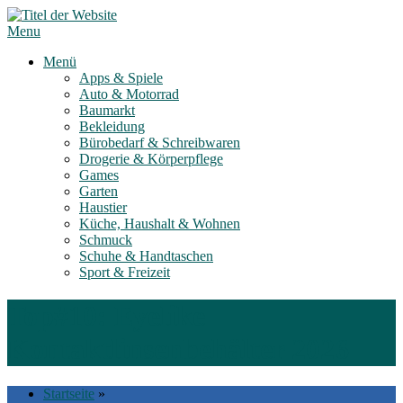
Skip
to
Menu
content
Menü
Apps & Spiele
Auto & Motorrad
Baumarkt
Bekleidung
Bürobedarf & Schreibwaren
Drogerie & Körperpflege
Games
Garten
Haustier
Küche, Haushalt & Wohnen
Schmuck
Schuhe & Handtaschen
Sport & Freizeit
Top#10: Eyelike
Kontaktlinsenbehälter 2026
Startseite
»