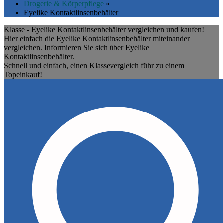
Drogerie & Körperpflege
»
Eyelike Kontaktlinsenbehälter
Klasse - Eyelike Kontaktlinsenbehälter vergleichen und kaufen!
Hier einfach die Eyelike Kontaktlinsenbehälter miteinander
vergleichen. Informieren Sie sich über Eyelike
Kontaktlinsenbehälter.
Schnell und einfach, einen Klassevergleich führ zu einem
Topeinkauf!