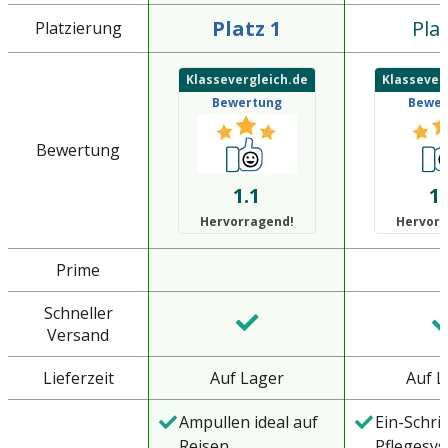
Platz 1
Plat
Platzierung
Klassevergleich.de
Klassever
Bewertung
Bewer
Bewertung
1.1
1.
Hervorragend!
Hervorr
Prime
Schneller
Versand
Lieferzeit
Auf Lager
Auf L
Ampullen ideal auf
Ein-Schrit
Reisen
Pflegesys