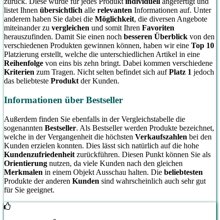
zurück. Diese wurde für jedes Produkt
individuell
angefertigt und
listet Ihnen
übersichtlich
alle
relevanten
Informationen auf. Unter
anderem haben Sie dabei die
Möglichkeit
, die diversen Angebote
miteinander zu
vergleichen
und somit Ihren
Favoriten
herauszufinden. Damit Sie einen noch
besseren Überblick
von den
verschiedenen Produkten gewinnen können, haben wir eine
Top 10
Platzierung erstellt, welche die unterschiedlichen Artikel in eine
Reihenfolge
von eins bis zehn bringt. Dabei kommen verschiedene
Kriterien
zum Tragen. Nicht selten befindet sich auf
Platz 1
jedoch
das beliebteste
Produkt
der Kunden.
Informationen über Bestseller
Außerdem finden Sie ebenfalls in der Vergleichstabelle die
sogenannten
Bestseller
. Als Bestseller werden Produkte bezeichnet,
welche in der Vergangenheit die höchsten
Verkaufszahlen
bei den
Kunden erzielen konnten. Dies lässt sich natürlich auf die hohe
Kundenzufriedenheit
zurückführen. Diesen Punkt können Sie als
Orientierung
nutzen, da viele Kunden nach den gleichen
Merkmalen
in einem Objekt Ausschau halten. Die
beliebtesten
Produkte der anderen
Kunden
sind wahrscheinlich auch sehr gut
für Sie geeignet.