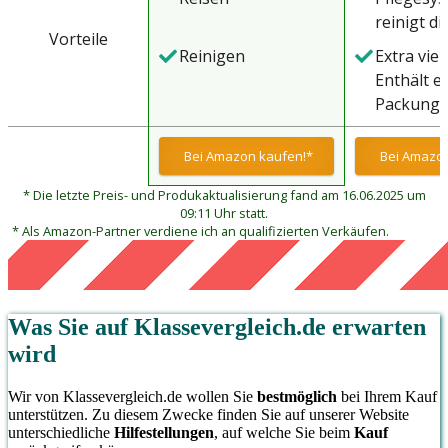
reinigt di
Vorteile
Kontaktli
Reinigen
Extra viel 
desinfizie
Enthält e
dient zusä
Packung E
Pflegemitt
Kombilös
Aufbewa
360 ml
Bei Amazon kaufen!*
Bei Amazon
Kontaktli
* Die letzte Preis- und Produkaktualisierung fand am 16.06.2025 um
Pflegemit
09:11 Uhr statt.
geeignet 
* Als Amazon-Partner verdiene ich an qualifizierten Verkäufen.
längere
Aufbewah
bis zu 30
Was Sie auf
Klassevergleich.de
erwarten
wird
Wir von Klassevergleich.de wollen Sie
bestmöglich
bei Ihrem Kauf
unterstützen. Zu diesem Zwecke finden Sie auf unserer Website
unterschiedliche
Hilfestellungen
, auf welche Sie beim
Kauf