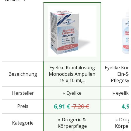
Eyelike Kombilösung
Eyelike Kom
Bezeichnung
Monodosis Ampullen
Ein-Sc
15 x 10 ml,...
Pflegesyst
Hersteller
» Eyelike
» eyeli
6,91 €
7,20 €
4,9
Preis
» Drogerie &
» Drog
Kategorie
Körperpflege
Körper