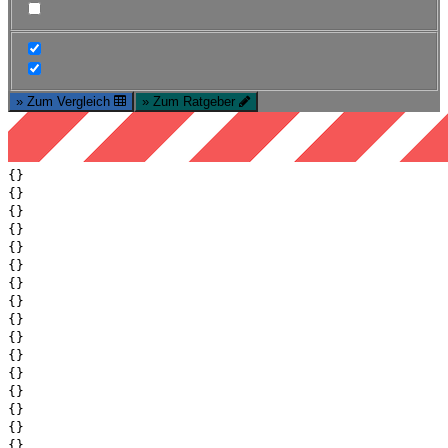
» Zum Vergleich
» Zum Ratgeber
{}
{}
{}
{}
{}
{}
{}
{}
{}
{}
{}
{}
{}
{}
{}
{}