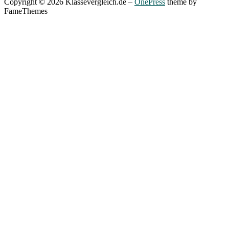
Copyright © 2026 Klassevergleich.de
–
OnePress
theme by
FameThemes