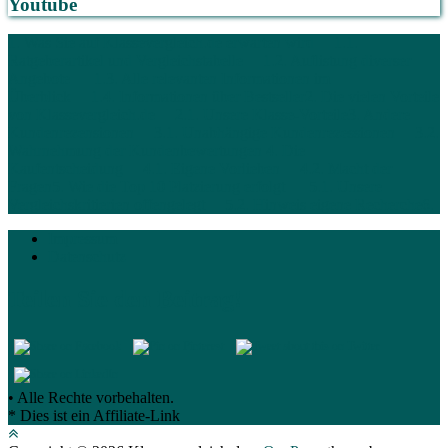
Youtube
1. Was Sie auf Klassevergleich.de erwarten wird
1.1.
Ratgeberartikel und Vergleichstabelle
1.2. Auflistung diverser
Angebote
1.3. Alle relevanten Informationen im
Überblick
1.4. Informationen über Bestseller
2. Die vielen Vorteile
von Klassevergleich.de
2.1. Unsere Klasse-Vorteile
3. Andere
Kundenrezensionen
3.1. Unabhängige Kundenrezessionen
3.2.
Wahrnehmung der Kundenbewertungen
4. Die
Kaufentscheidung
4.1. Eigene Vorlieben
4.2. Macht der
Fragen
5. Wie die Top 10 Platzierung erfolgt
5.1. Unsere
Vergleichskritierien offengelegt
5.2. Hinweis eigene Recherche
6.
Impressum
Datenschutz
Teilen Sie den Beitrag!
• Alle Rechte vorbehalten.
* Dies ist ein Affiliate-Link