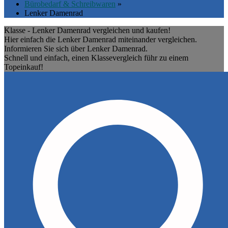
Bürobedarf & Schreibwaren
»
Lenker Damenrad
Klasse - Lenker Damenrad vergleichen und kaufen!
Hier einfach die Lenker Damenrad miteinander vergleichen.
Informieren Sie sich über Lenker Damenrad.
Schnell und einfach, einen Klassevergleich führ zu einem
Topeinkauf!