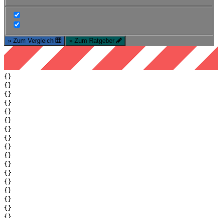
» Zum Vergleich
» Zum Ratgeber
{}
{}
{}
{}
{}
{}
{}
{}
{}
{}
{}
{}
{}
{}
{}
{}
{}