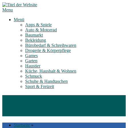
Skip
to
Menu
content
Menü
Apps & Spiele
Auto & Motorrad
Baumarkt
Bekleidung
Bürobedarf & Schreibwaren
Drogerie & Körperpflege
Games
Garten
Haustier
Küche, Haushalt & Wohnen
Schmuck
Schuhe & Handtaschen
Sport & Freizeit
Top#10: Lenker Damenrad
2026
Startseite
»