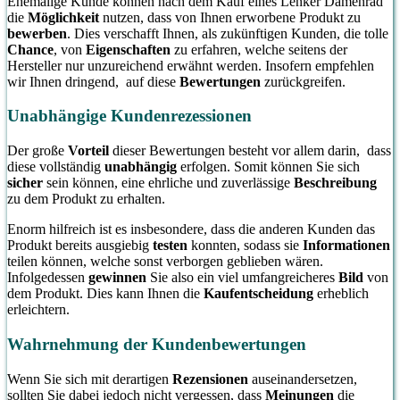
Ehemalige Kunde können nach dem Kauf eines Lenker Damenrad
die
Möglichkeit
nutzen, dass von Ihnen erworbene Produkt zu
bewerben
. Dies verschafft Ihnen, als zukünftigen Kunden, die tolle
Chance
, von
Eigenschaften
zu erfahren, welche seitens der
Hersteller nur unzureichend erwähnt werden. Insofern empfehlen
wir Ihnen dringend, auf diese
Bewertungen
zurückgreifen.
Unabhängige Kundenrezessionen
Der große
Vorteil
dieser Bewertungen besteht vor allem darin, dass
diese vollständig
unabhängig
erfolgen. Somit können Sie sich
sicher
sein können, eine ehrliche und zuverlässige
Beschreibung
zu dem Produkt zu erhalten.
Enorm hilfreich ist es insbesondere, dass die anderen Kunden das
Produkt bereits ausgiebig
testen
konnten, sodass sie
Informationen
teilen können, welche sonst verborgen geblieben wären.
Infolgedessen
gewinnen
Sie also ein viel umfangreicheres
Bild
von
dem Produkt. Dies kann Ihnen die
Kaufentscheidung
erheblich
erleichtern.
Wahrnehmung der Kundenbewertungen
Wenn Sie sich mit derartigen
Rezensionen
auseinandersetzen,
sollten Sie dabei jedoch nicht vergessen, dass
Meinungen
die