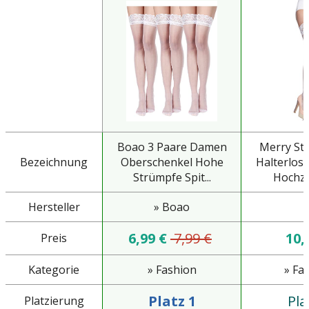
Boao 3 Paare Damen
Merry St
Bezeichnung
Oberschenkel Hohe
Halterlos
Strümpfe Spit...
Hochzei
Hersteller
» Boao
6,99 €
7,99 €
10,
Preis
Kategorie
» Fashion
» Fa
Platz 1
Pla
Platzierung