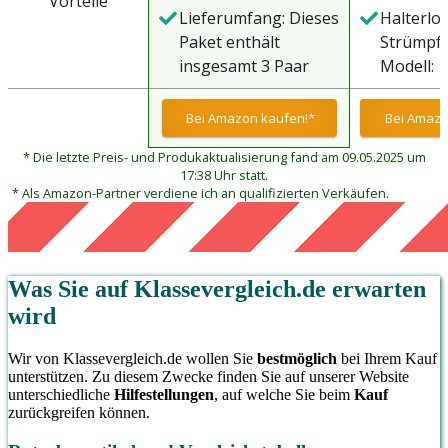
Vorteile
Oberschenkelstrümpfe
Lieferumfang: Dieses
Halterlo
ist geeignet für
Paket enthält
Strümpfe
Frauen und
insgesamt 3 Paar
Modell: 
Mädchen, betont
Oberschenkelstrümpfe
DEN;
eine schöne
in schönen Farben,
Hochzeit
Bei Amazon kaufen!*
Bei Amazo
Körperlinie. Auch der
passend für die
obere Teil des
* Die letzte Preis- und Produkaktualisierung fand am 09.05.2025 um
meisten Frauen und
Strumpfes ist mit
17:38 Uhr statt.
Mädchen
* Als Amazon-Partner verdiene ich an qualifizierten Verkäufen.
einem Silikonband
für Rutschfestigkeit
ausgestattet,
praktisch für den
Was Sie auf
Klassevergleich.de
erwarten
täglichen Gebrauch
wird
Wir von Klassevergleich.de wollen Sie
bestmöglich
bei Ihrem Kauf
unterstützen. Zu diesem Zwecke finden Sie auf unserer Website
unterschiedliche
Hilfestellungen
, auf welche Sie beim
Kauf
zurückgreifen können.