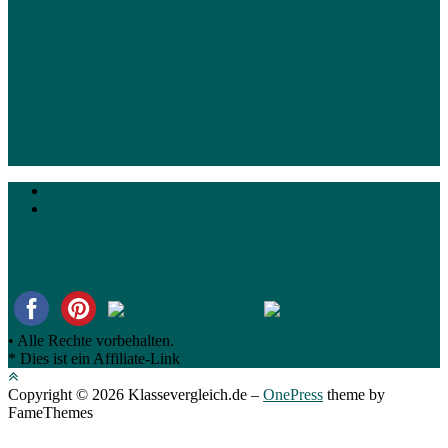
Ratgeberartikel und Vergleichstabelle
1.2. Auflistung diverser
Angebote
1.3. Alle relevanten Informationen im
Überblick
1.4. Informationen über Bestseller
2. Die vielen Vorteile
von Klassevergleich.de
2.1. Unsere Klasse-Vorteile
3. Andere
Kundenrezensionen
3.1. Unabhängige Kundenrezessionen
3.2.
Wahrnehmung der Kundenbewertungen
4. Die
Kaufentscheidung
4.1. Eigene Vorlieben
4.2. Macht der
Fragen
5. Wie die Top 10 Platzierung erfolgt
5.1. Unsere
Vergleichskritierien offengelegt
5.2. Hinweis eigene Recherche
6.
Impressum
Datenschutz
Teilen Sie den Beitrag!
• Alle Rechte vorbehalten.
* Dies ist ein Affiliate-Link
Copyright © 2026 Klassevergleich.de
–
OnePress
theme by
FameThemes