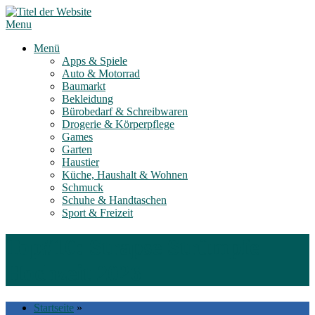
Skip
to
Menu
content
Menü
Apps & Spiele
Auto & Motorrad
Baumarkt
Bekleidung
Bürobedarf & Schreibwaren
Drogerie & Körperpflege
Games
Garten
Haustier
Küche, Haushalt & Wohnen
Schmuck
Schuhe & Handtaschen
Sport & Freizeit
Top#10: Strapse Strümpfe
Hochzeit 2026
Startseite
»