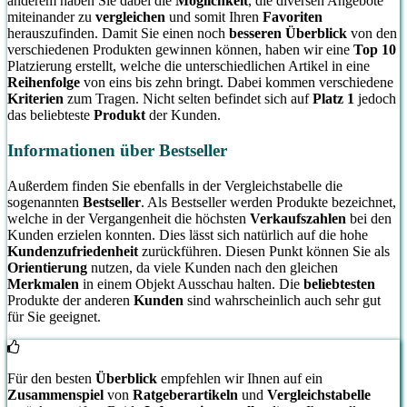
anderem haben Sie dabei die
Möglichkeit
, die diversen Angebote
miteinander zu
vergleichen
und somit Ihren
Favoriten
herauszufinden. Damit Sie einen noch
besseren Überblick
von den
verschiedenen Produkten gewinnen können, haben wir eine
Top 10
Platzierung erstellt, welche die unterschiedlichen Artikel in eine
Reihenfolge
von eins bis zehn bringt. Dabei kommen verschiedene
Kriterien
zum Tragen. Nicht selten befindet sich auf
Platz 1
jedoch
das beliebteste
Produkt
der Kunden.
Informationen über Bestseller
Außerdem finden Sie ebenfalls in der Vergleichstabelle die
sogenannten
Bestseller
. Als Bestseller werden Produkte bezeichnet,
welche in der Vergangenheit die höchsten
Verkaufszahlen
bei den
Kunden erzielen konnten. Dies lässt sich natürlich auf die hohe
Kundenzufriedenheit
zurückführen. Diesen Punkt können Sie als
Orientierung
nutzen, da viele Kunden nach den gleichen
Merkmalen
in einem Objekt Ausschau halten. Die
beliebtesten
Produkte der anderen
Kunden
sind wahrscheinlich auch sehr gut
für Sie geeignet.
Für den besten
Überblick
empfehlen wir Ihnen auf ein
Zusammenspiel
von
Ratgeberartikeln
und
Vergleichstabelle