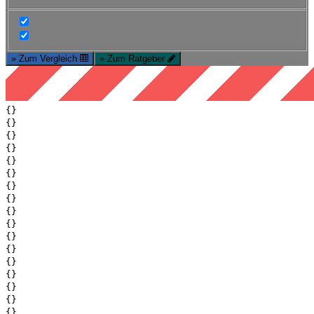
» Zum Vergleich
» Zum Ratgeber
{}
{}
{}
{}
{}
{}
{}
{}
{}
{}
{}
{}
{}
{}
{}
{}
{}