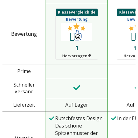
Klassevergleich.de
Klassever
Bewertung
Bewe
Bewertung
1
1
Hervorragend!
Hervor
Prime
Schneller
Versand
Lieferzeit
Auf Lager
Auf 
Rutschfestes Design:
In der EU
Das schöne
Spitzenmuster der