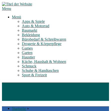
Skip
to
Menu
content
Menü
Apps & Spiele
Auto & Motorrad
Baumarkt
Bekleidung
Bürobedarf & Schreibwaren
Drogerie & Körperpflege
Games
Garten
Haustier
Küche, Haushalt & Wohnen
Schmuck
Schuhe & Handtaschen
Sport & Freizeit
Top#10: Mckinley Kinderhose
2026
Startseite
»