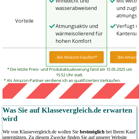
Winddicht und
Mit wette
wasserabweisend
und zugle
atmungsa
Vorteile
AQUABAS
Atmungsaktiv und
Verfügt ü
Technolo
wärmeisolierend für
Kantensc
hohen Komfort
Bei Amazon kaufen!*
Bei Amazon
* Die letzte Preis- und Produkaktualisierung fand am 15.05.2025 um
15:52 Uhr statt.
* Als Amazon-Partner verdiene ich an qualifizierten Verkäufen.
Was Sie auf
Klassevergleich.de
erwarten
wird
Wir von Klassevergleich.de wollen Sie
bestmöglich
bei Ihrem Kauf
unterstützen. Zu diesem Zwecke finden Sie auf unserer Website