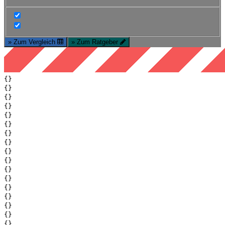
» Zum Vergleich
» Zum Ratgeber
{}
{}
{}
{}
{}
{}
{}
{}
{}
{}
{}
{}
{}
{}
{}
{}
{}