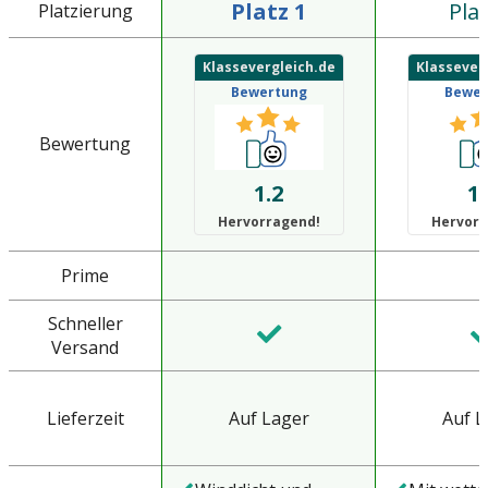
Platz 1
Plat
Platzierung
Klassevergleich.de
Klassever
Bewertung
Bewer
Bewertung
1.2
1.
Hervorragend!
Hervorr
Prime
Schneller
Versand
Lieferzeit
Auf Lager
Auf L