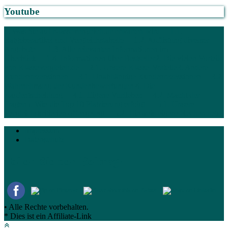
Youtube
1. Was Sie auf Klassevergleich.de erwarten wird
1.1.
Ratgeberartikel und Vergleichstabelle
1.2. Auflistung diverser
Angebote
1.3. Alle relevanten Informationen im
Überblick
1.4. Informationen über Bestseller
2. Die vielen Vorteile
von Klassevergleich.de
2.1. Unsere Klasse-Vorteile
3. Andere
Kundenrezensionen
3.1. Unabhängige Kundenrezessionen
3.2.
Wahrnehmung der Kundenbewertungen
4. Die
Kaufentscheidung
4.1. Eigene Vorlieben
4.2. Macht der
Fragen
5. Wie die Top 10 Platzierung erfolgt
5.1. Unsere
Vergleichskritierien offengelegt
5.2. Hinweis eigene Recherche
6.
Impressum
Datenschutz
Teilen Sie den Beitrag!
• Alle Rechte vorbehalten.
* Dies ist ein Affiliate-Link