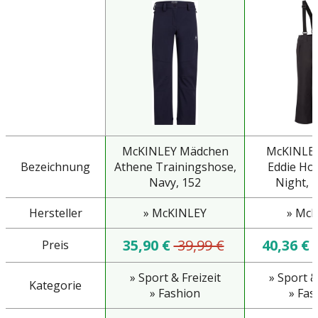
McKINLEY Mädchen
McKINLEY
Bezeichnung
Athene Trainingshose,
Eddie Hos
Navy, 152
Night, 1
Hersteller
» McKINLEY
» Mck
35,90 €
39,99 €
40,36 €
Preis
» Sport & Freizeit
» Sport &
Kategorie
» Fashion
» Fas