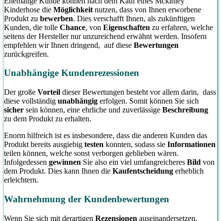
Ehemalige Kunde können nach dem Kauf eines Mckinley
Kinderhose die
Möglichkeit
nutzen, dass von Ihnen erworbene
Produkt zu
bewerben
. Dies verschafft Ihnen, als zukünftigen
Kunden, die tolle
Chance
, von
Eigenschaften
zu erfahren, welche
seitens der Hersteller nur unzureichend erwähnt werden. Insofern
empfehlen wir Ihnen dringend, auf diese
Bewertungen
zurückgreifen.
Unabhängige Kundenrezessionen
Der große
Vorteil
dieser Bewertungen besteht vor allem darin, dass
diese vollständig
unabhängig
erfolgen. Somit können Sie sich
sicher
sein können, eine ehrliche und zuverlässige
Beschreibung
zu dem Produkt zu erhalten.
Enorm hilfreich ist es insbesondere, dass die anderen Kunden das
Produkt bereits ausgiebig
testen
konnten, sodass sie
Informationen
teilen können, welche sonst verborgen geblieben wären.
Infolgedessen
gewinnen
Sie also ein viel umfangreicheres
Bild
von
dem Produkt. Dies kann Ihnen die
Kaufentscheidung
erheblich
erleichtern.
Wahrnehmung der Kundenbewertungen
Wenn Sie sich mit derartigen
Rezensionen
auseinandersetzen,