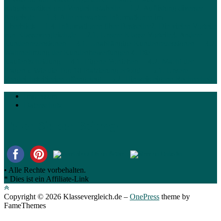
Ratgeberartikel und Vergleichstabelle
1.2. Auflistung diverser
Angebote
1.3. Alle relevanten Informationen im
Überblick
1.4. Informationen über Bestseller
2. Die vielen Vorteile
von Klassevergleich.de
2.1. Unsere Klasse-Vorteile
3. Andere
Kundenrezensionen
3.1. Unabhängige Kundenrezessionen
3.2.
Wahrnehmung der Kundenbewertungen
4. Die
Kaufentscheidung
4.1. Eigene Vorlieben
4.2. Macht der
Fragen
5. Wie die Top 10 Platzierung erfolgt
5.1. Unsere
Vergleichskritierien offengelegt
5.2. Hinweis eigene Recherche
6.
Impressum
Datenschutz
Teilen Sie den Beitrag!
• Alle Rechte vorbehalten.
* Dies ist ein Affiliate-Link
Copyright © 2026 Klassevergleich.de
–
OnePress
theme by
FameThemes