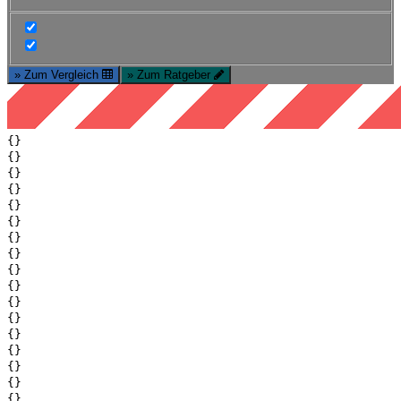
» Zum Vergleich
» Zum Ratgeber
{}
{}
{}
{}
{}
{}
{}
{}
{}
{}
{}
{}
{}
{}
{}
{}
{}