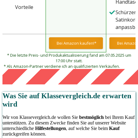
Handtasch
Vorteile
17 cm
Schürzen
Satinkord
anpassba
Umhäng
Bei Amazon kaufen!*
Bei Amazon
* Die letzte Preis- und Produkaktualisierung fand am 07.05.2025 um
17:00 Uhr statt.
* Als Amazon-Partner verdiene ich an qualifizierten Verkäufen.
Was Sie auf
Klassevergleich.de
erwarten
wird
Wir von Klassevergleich.de wollen Sie
bestmöglich
bei Ihrem Kauf
unterstützen. Zu diesem Zwecke finden Sie auf unserer Website
unterschiedliche
Hilfestellungen
, auf welche Sie beim
Kauf
zurückgreifen können.