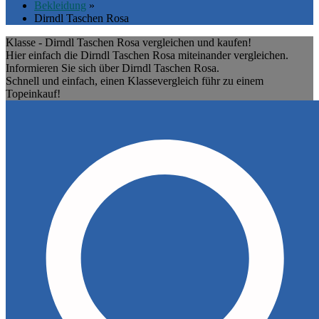
Bekleidung
»
Dirndl Taschen Rosa
Klasse - Dirndl Taschen Rosa vergleichen und kaufen!
Hier einfach die Dirndl Taschen Rosa miteinander vergleichen.
Informieren Sie sich über Dirndl Taschen Rosa.
Schnell und einfach, einen Klassevergleich führ zu einem
Topeinkauf!