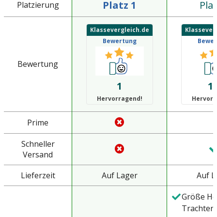
Platz 1
Plat
Platzierung
Klassevergleich.de
Klassever
Bewertung
Bewer
Bewertung
1
1.
Hervorragend!
Hervorr
Prime
Schneller
Versand
Lieferzeit
Auf Lager
Auf L
Größe He
Trachten