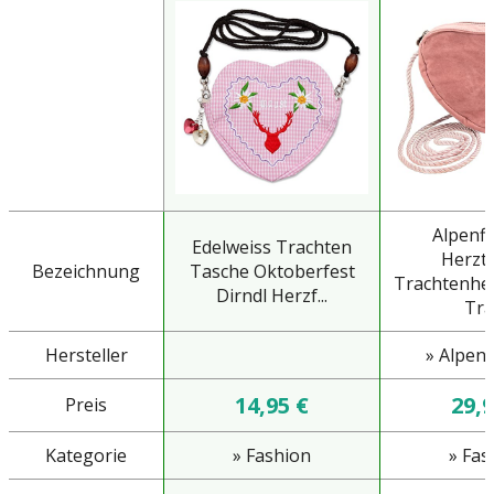
Alpenfl
Edelweiss Trachten
Herzt
Bezeichnung
Tasche Oktoberfest
Trachtenhe
Dirndl Herzf...
Trac
Hersteller
» Alpenf
14,95 €
29,9
Preis
Kategorie
» Fashion
» Fas