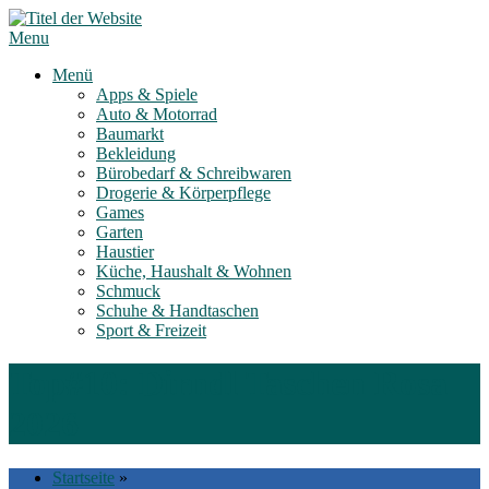
Skip
to
Menu
content
Menü
Apps & Spiele
Auto & Motorrad
Baumarkt
Bekleidung
Bürobedarf & Schreibwaren
Drogerie & Körperpflege
Games
Garten
Haustier
Küche, Haushalt & Wohnen
Schmuck
Schuhe & Handtaschen
Sport & Freizeit
Top#10: Dirndl Taschen Rosa
2026
Startseite
»