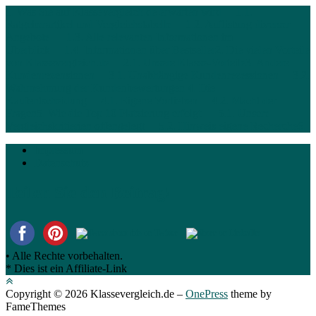
1. Was Sie auf Klassevergleich.de erwarten wird
1.1.
Ratgeberartikel und Vergleichstabelle
1.2. Auflistung diverser
Angebote
1.3. Alle relevanten Informationen im
Überblick
1.4. Informationen über Bestseller
2. Die vielen Vorteile
von Klassevergleich.de
2.1. Unsere Klasse-Vorteile
3. Andere
Kundenrezensionen
3.1. Unabhängige Kundenrezessionen
3.2.
Wahrnehmung der Kundenbewertungen
4. Die
Kaufentscheidung
4.1. Eigene Vorlieben
4.2. Macht der
Fragen
5. Wie die Top 10 Platzierung erfolgt
5.1. Unsere
Vergleichskritierien offengelegt
5.2. Hinweis eigene Recherche
6.
Impressum
Datenschutz
Teilen Sie den Beitrag!
• Alle Rechte vorbehalten.
* Dies ist ein Affiliate-Link
Copyright © 2026 Klassevergleich.de
–
OnePress
theme by
FameThemes