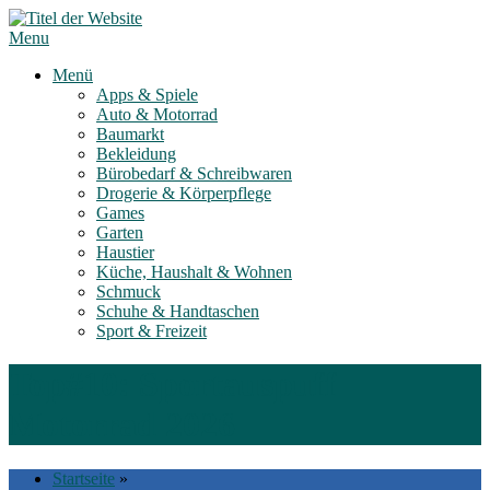
Skip
to
Menu
content
Menü
Apps & Spiele
Auto & Motorrad
Baumarkt
Bekleidung
Bürobedarf & Schreibwaren
Drogerie & Körperpflege
Games
Garten
Haustier
Küche, Haushalt & Wohnen
Schmuck
Schuhe & Handtaschen
Sport & Freizeit
Top#10: Sportauspuff
Motorrad 2026
Startseite
»