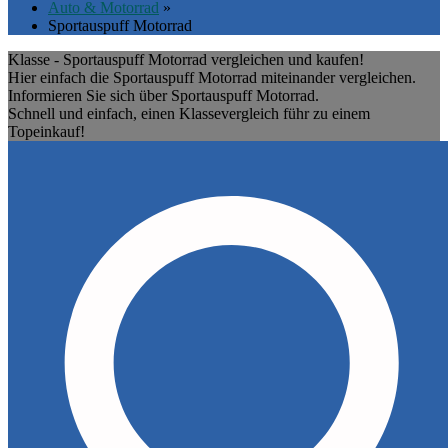
Auto & Motorrad
»
Sportauspuff Motorrad
Klasse - Sportauspuff Motorrad vergleichen und kaufen!
Hier einfach die Sportauspuff Motorrad miteinander vergleichen.
Informieren Sie sich über Sportauspuff Motorrad.
Schnell und einfach, einen Klassevergleich führ zu einem
Topeinkauf!