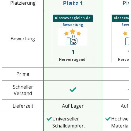
Platz 1
Pla
Platzierung
Klassevergleich.de
Klasseve
Bewertung
Bewe
Bewertung
1
1
Hervorragend!
Hervor
Prime
Schneller
Versand
Lieferzeit
Auf Lager
Auf 
Universeller
Hochwer
Schalldämpfer,
Material