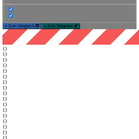
» Zum Vergleich
» Zum Ratgeber
{}
{}
{}
{}
{}
{}
{}
{}
{}
{}
{}
{}
{}
{}
{}
{}
{}