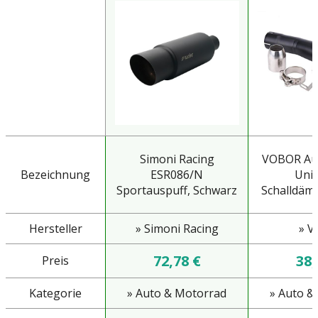
Simoni Racing
VOBOR Aus
Bezeichnung
ESR086/N
Univ
Sportauspuff, Schwarz
Schalldämpf
Hersteller
» Simoni Racing
» V
72,78 €
38,
Preis
Kategorie
» Auto & Motorrad
» Auto &