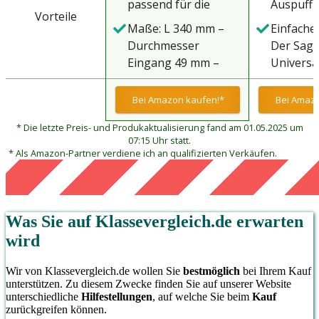
passend für die
Auspuff i
Vorteile
meisten Fahrzeuge
Premium-
Maße: L 340 mm –
Einfache 
gefertigt
Durchmesser
Der Sag
nur langl
Eingang 49 mm –
Universa
sondern
Durchmesser
für Moto
hervorr
Ausgang 90 mm –
erfordert
Bei Amazon kaufen!*
Bei Amazo
Korrosio
Länge Gehäuse: 203
einfache
und Rost
* Die letzte Preis- und Produkaktualisierung fand am 01.05.2025 um
mm –
Schweißa
bietet. D
07:15 Uhr statt.
Gehäusedurchmesser:
Installat
* Als Amazon-Partner verdiene ich an qualifizierten Verkäufen.
ideal für
102 mm
der Einfa
in versc
Installat
Umgebu
eine pro
gewährle
Montage
Was Sie auf
Klassevergleich.de
erwarten
lange L
um opti
wird
Ergebnis
sicherzus
Wir von Klassevergleich.de wollen Sie
bestmöglich
bei Ihrem Kauf
Dieser A
unterstützen. Zu diesem Zwecke finden Sie auf unserer Website
unterschiedliche
Hilfestellungen
, auf welche Sie beim
Kauf
universal
zurückgreifen können.