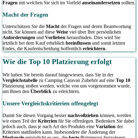
Fragen
mit welchen Sie sich im Vorfeld
auseinandersetzen
sollten.
Macht der Fragen
Unterschätzen Sie die
Macht
der Fragen und deren Beantwortung
nicht. Sie können auf diese
Weise
viel über Ihre persönlichen
Anforderungen
und
Vorlieben
herausfinden. Dies wird Sie
letztlich bei dem Kauf erheblich
beeinflussen
und somit letzten
Endes, die Kaufentscheidung hoffentlich
erleichtern
.
Wie die Top 10 Platzierung erfolgt
Wir haben Sie bereits darauf hingewiesen, dass Sie in der
Vergleichstabelle
zu Camping Caravan Zubehör auf eine
Top 10
Platzierung stoßen werden, welche von uns vorgenommen wurde,
um Ihnen den
Überblick
zu erleichtern.
Unsere Vergleichskritierien offengelegt
Damit Sie diesen Vorgang besser
nachvollziehen
können, werden
wir einen Teil der
Kriterien
für Sie offenlegen. Bedenken Sie dabei
jedoch auch, dass je nach Art des Produkts eine
Variation
der
Kriterien stattfinden kann. Insbesondere die Änderung der
Merkmale
ermöglicht es uns, die
beste
Platzierung festzulegen.