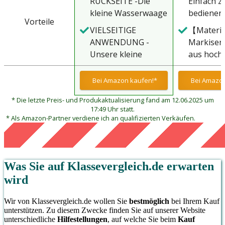
RÜCKSEITE -Die
Einfach z
kleine Wasserwaage
bedienen
Vorteile
lässt sich dank des
Kederleis
VIELSEITIGE
【Materia
90g Starken
kann auto
ANWENDUNG -
Markisen
Magneten schnell
die RV-Ma
Unsere kleine
aus hoch
und einfach an
Rollenkan
Wasserwaage
Kunststof
ihrem Caravan oder
gleiten, u
eignet sich nicht nur
Metall gef
Bei Amazon kaufen!*
Bei Amazon
gewünschten
können au
perfekt als
langlebig
Gegenstand
etwas an 
* Die letzte Preis- und Produkaktualisierung fand am 12.06.2025 um
anhänger zubehör
robust, ni
anbringen ohne zu
hängen. E
17:49 Uhr statt.
zur Ausrichtung mit
zu brech
* Als Amazon-Partner verdiene ich an qualifizierten Verkäufen.
verrutschen.
installie
Hilfe von
verbiegen
entfernen
Auffahrkeile für
verwende
Zeit in A
Wohnmobil oder als
bequem z
nehmen.
camping zubehör,
wiederve
Was Sie auf
Klassevergleich.de
erwarten
Markisen
sondern auch für
und könn
wird
Jahr 2022
die kleinen Arbeiten
lange die
im Haushalt und
Wir von Klassevergleich.de wollen Sie
bestmöglich
bei Ihrem Kauf
Werkstatt.
unterstützen. Zu diesem Zwecke finden Sie auf unserer Website
unterschiedliche
Hilfestellungen
, auf welche Sie beim
Kauf