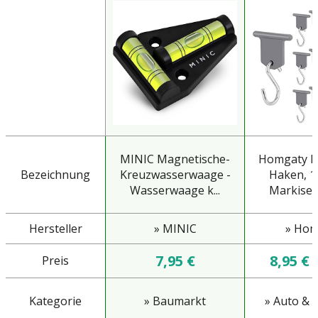
MINIC Magnetische-
Homgaty Ke
Bezeichnung
Kreuzwasserwaage -
Haken, 1
Wasserwaage k...
Markisen
Hersteller
» MINIC
» Hom
7,95 €
8,95 €
Preis
Kategorie
» Baumarkt
» Auto & 