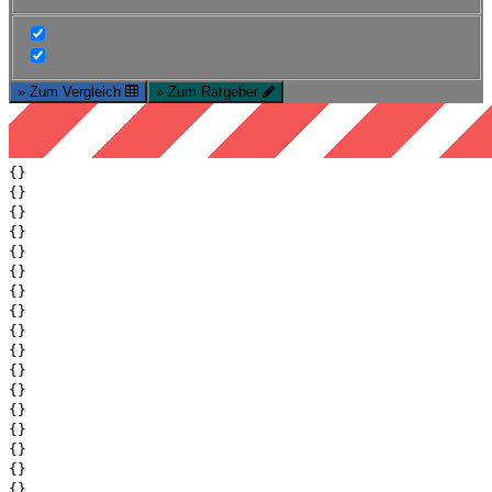
» Zum Vergleich
» Zum Ratgeber
{}
{}
{}
{}
{}
{}
{}
{}
{}
{}
{}
{}
{}
{}
{}
{}
{}