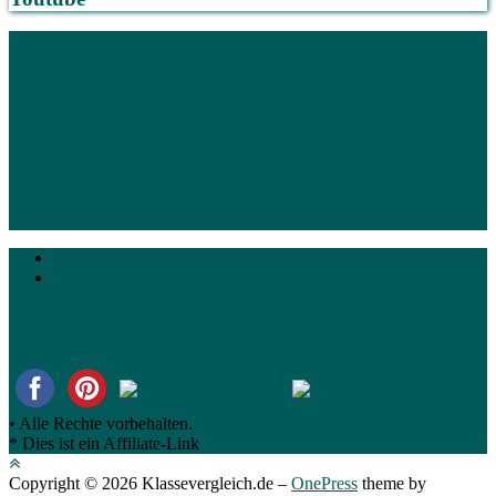
1. Was Sie auf Klassevergleich.de erwarten wird
1.1.
Ratgeberartikel und Vergleichstabelle
1.2. Auflistung diverser
Angebote
1.3. Alle relevanten Informationen im
Überblick
1.4. Informationen über Bestseller
2. Die vielen Vorteile
von Klassevergleich.de
2.1. Unsere Klasse-Vorteile
3. Andere
Kundenrezensionen
3.1. Unabhängige Kundenrezessionen
3.2.
Wahrnehmung der Kundenbewertungen
4. Die
Kaufentscheidung
4.1. Eigene Vorlieben
4.2. Macht der
Fragen
5. Wie die Top 10 Platzierung erfolgt
5.1. Unsere
Vergleichskritierien offengelegt
5.2. Hinweis eigene Recherche
6.
Impressum
Datenschutz
Teilen Sie den Beitrag!
• Alle Rechte vorbehalten.
* Dies ist ein Affiliate-Link
Copyright © 2026 Klassevergleich.de
–
OnePress
theme by