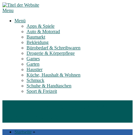
Skip
to
Menu
content
Menü
Apps & Spiele
Auto & Motorrad
Baumarkt
Bekleidung
Bürobedarf & Schreibwaren
Drogerie & Körperpflege
Games
Garten
Haustier
Küche, Haushalt & Wohnen
Schmuck
Schuhe & Handtaschen
Sport & Freizeit
Top#10: Camping Caravan
Zubehör 2026
Startseite
»