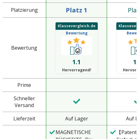
Platz 1
Plat
Platzierung
Klassevergleich.de
Klassever
Bewertung
Bewer
Bewertung
1.1
1.
Hervorragend!
Hervorr
Prime
Schneller
Versand
Lieferzeit
Auf Lager
Auf L
MAGNETISCHE
【Patente