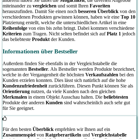
anderem haben Sie dabei die
Möglichkeit
, die diversen Angebote
miteinander zu
vergleichen
und somit Ihren
Favoriten
herauszufinden. Damit Sie einen noch
besseren Überblick
von den
verschiedenen Produkten gewinnen können, haben wir eine
Top 10
Platzierung erstellt, welche die unterschiedlichen Artikel in eine
Reihenfolge
von eins bis zehn bringt. Dabei kommen verschiedene
Kriterien
zum Tragen. Nicht selten befindet sich auf
Platz 1
jedoch
das beliebteste
Produkt
der Kunden.
Informationen über Bestseller
Außerdem finden Sie ebenfalls in der Vergleichstabelle die
sogenannten
Bestseller
. Als Bestseller werden Produkte bezeichnet,
welche in der Vergangenheit die höchsten
Verkaufszahlen
bei den
Kunden erzielen konnten. Dies lässt sich natürlich auf die hohe
Kundenzufriedenheit
zurückführen. Diesen Punkt können Sie als
Orientierung
nutzen, da viele Kunden nach den gleichen
Merkmalen
in einem Objekt Ausschau halten. Die
beliebtesten
Produkte der anderen
Kunden
sind wahrscheinlich auch sehr gut
für Sie geeignet.
Für den besten
Überblick
empfehlen wir Ihnen auf ein
Zusammenspiel
von
Ratgeberartikeln
und
Vergleichstabelle