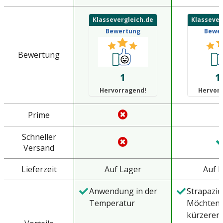
Klassevergleich.de
Klassever
Bewertung
Bewe
Bewertung
1
1
Hervorragend!
Hervor
Prime
Schneller
Versand
Lieferzeit
Auf Lager
Auf 
Anwendung in der
Strapazie
Temperatur
Möchten S
kürzerer 