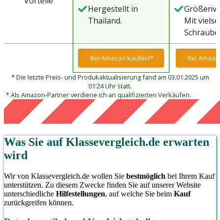
Vorteile
werden? 
Hergestellt in
Größenver
Ihr Train
Thailand.
Mit vielse
hinaus o
Schraube
Sie das Sp
Sie übers
schwer. 
Kabel (24
Bei Amazon kaufen!*
Bei Amazo
Sie ein g
insgesamt
Springsei
* Die letzte Preis- und Produkaktualisierung fand am 03.01.2025 um
Drahtsch
zu helfen
01:24 Uhr statt.
abschneid
* Als Amazon-Partner verdiene ich an qualifizierten Verkäufen.
Energie 
Tempo an
und Ihre
Jetzt habe
aufzubaue
Springseil
ein großa
Größe, ge
Was Sie auf
Klassevergleich.de
erwarten
Werkzeug
einfach 
wird
Kraft un
Seilsprin
oder körp
Wir von Klassevergleich.de wollen Sie
bestmöglich
bei Ihrem Kauf
Fitnesstr
unterstützen. Zu diesem Zwecke finden Sie auf unserer Website
verbesser
unterschiedliche
Hilfestellungen
, auf welche Sie beim
Kauf
zurückgreifen können.
für jedes
Training