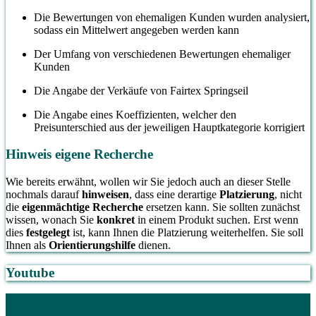
Die Bewertungen von ehemaligen Kunden wurden analysiert,
sodass ein Mittelwert angegeben werden kann
Der Umfang von verschiedenen Bewertungen ehemaliger
Kunden
Die Angabe der Verkäufe von Fairtex Springseil
Die Angabe eines Koeffizienten, welcher den
Preisunterschied aus der jeweiligen Hauptkategorie korrigiert
Hinweis eigene Recherche
Wie bereits erwähnt, wollen wir Sie jedoch auch an dieser Stelle
nochmals darauf
hinweisen
, dass eine derartige
Platzierung
, nicht
die
eigenmächtige Recherche
ersetzen kann. Sie sollten zunächst
wissen, wonach Sie
konkret
in einem Produkt suchen. Erst wenn
dies
festgelegt
ist, kann Ihnen die Platzierung weiterhelfen. Sie soll
Ihnen als
Orientierungshilfe
dienen.
Youtube
1. Was Sie auf Klassevergleich.de erwarten wird
1.1.
Ratgeberartikel und Vergleichstabelle
1.2. Auflistung diverser