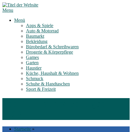
Skip
to
Menu
content
Menü
Apps & Spiele
Auto & Motorrad
Baumarkt
Bekleidung
Bürobedarf & Schreibwaren
Drogerie & Körperpflege
Games
Garten
Haustier
Küche, Haushalt & Wohnen
Schmuck
Schuhe & Handtaschen
Sport & Freizeit
Top#10: Fairtex Springseil
2026
Startseite
»