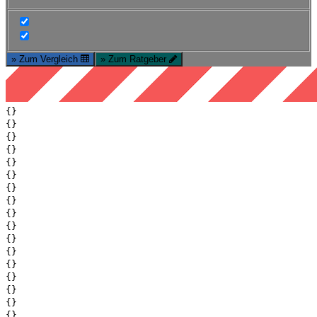
» Zum Vergleich
» Zum Ratgeber
{}
{}
{}
{}
{}
{}
{}
{}
{}
{}
{}
{}
{}
{}
{}
{}
{}