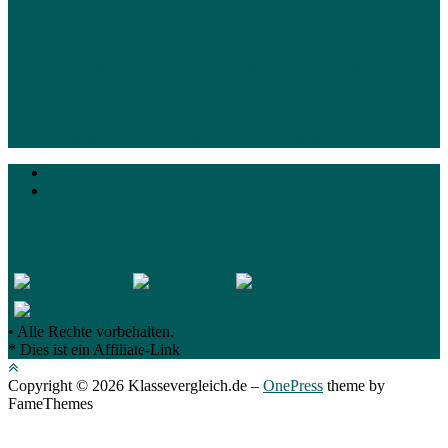
Angebote
1.3. Alle relevanten Informationen im
Überblick
1.4. Informationen über Bestseller
2. Die vielen Vorteile
von Klassevergleich.de
2.1. Unsere Klasse-Vorteile
3. Andere
Kundenrezensionen
3.1. Unabhängige Kundenrezessionen
3.2.
Wahrnehmung der Kundenbewertungen
4. Die
Kaufentscheidung
4.1. Eigene Vorlieben
4.2. Macht der
Fragen
5. Wie die Top 10 Platzierung erfolgt
5.1. Unsere
Vergleichskritierien offengelegt
5.2. Hinweis eigene Recherche
6.
Impressum
Datenschutz
Teilen Sie den Beitrag!
• Alle Rechte vorbehalten.
* Dies ist ein Affiliate-Link
Copyright © 2026 Klassevergleich.de
–
OnePress
theme by
FameThemes