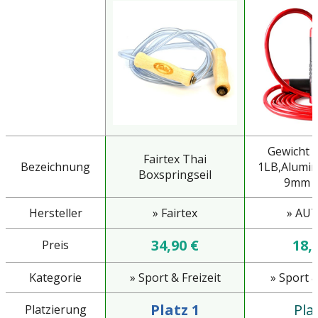
Gewicht s
Fairtex Thai
Bezeichnung
1LB,Alumin
Boxspringseil
9mm Di
Hersteller
» Fairtex
» AU
34,90 €
18,
Preis
Kategorie
» Sport & Freizeit
» Sport &
Platz 1
Pla
Platzierung