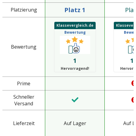
Platz 1
Plat
Platzierung
Klassevergleich.de
Klassever
Bewertung
Bewer
Bewertung
1
1.
Hervorragend!
Hervorr
Prime
Schneller
Versand
Lieferzeit
Auf Lager
Auf L