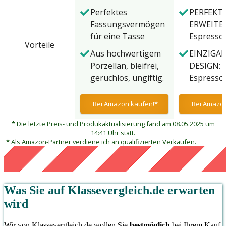
Perfektes
PERFEKT
Fassungsvermögen
ERWEITER
für eine Tasse
Espresso
Vorteile
Espresso. Jeder
der Serie
Aus hochwertigem
EINZIGAR
Espresso-
Beach ist 
Porzellan, bleifrei,
DESIGN: 
Shotbecher fasst 80
weiteren 
geruchlos, ungiftig.
Espresso
ml. Funktioniert
Einzelteil
Langlebig,
Serie Pal
hervorragend mit
Serie erw
spülmaschinen-,
beeindru
Bei Amazon kaufen!*
Bei Amazon
einer
und somi
mikrowellen-, ofen-
der natür
Espressomaschine,
Sie Ihr Ge
* Die letzte Preis- und Produkaktualisierung fand am 08.05.2025 um
und gefriergeeignet.
Ästhetik 
die 45 ml Espresso-
perfekt
14:41 Uhr statt.
feinen
* Als Amazon-Partner verdiene ich an qualifizierten Verkäufen.
Flüssigkeit herstellt.
vervollst
Imperfek
der Oberf
jede Tasse
Unikat!
Was Sie auf
Klassevergleich.de
erwarten
wird
Wir von Klassevergleich.de wollen Sie
bestmöglich
bei Ihrem Kauf