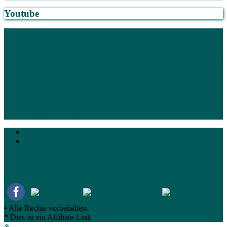
Youtube
1. Was Sie auf Klassevergleich.de erwarten wird
1.1.
Ratgeberartikel und Vergleichstabelle
1.2. Auflistung diverser
Angebote
1.3. Alle relevanten Informationen im
Überblick
1.4. Informationen über Bestseller
2. Die vielen Vorteile
von Klassevergleich.de
2.1. Unsere Klasse-Vorteile
3. Andere
Kundenrezensionen
3.1. Unabhängige Kundenrezessionen
3.2.
Wahrnehmung der Kundenbewertungen
4. Die
Kaufentscheidung
4.1. Eigene Vorlieben
4.2. Macht der
Fragen
5. Wie die Top 10 Platzierung erfolgt
5.1. Unsere
Vergleichskritierien offengelegt
5.2. Hinweis eigene Recherche
6.
Impressum
Datenschutz
Teilen Sie den Beitrag!
• Alle Rechte vorbehalten.
* Dies ist ein Affiliate-Link