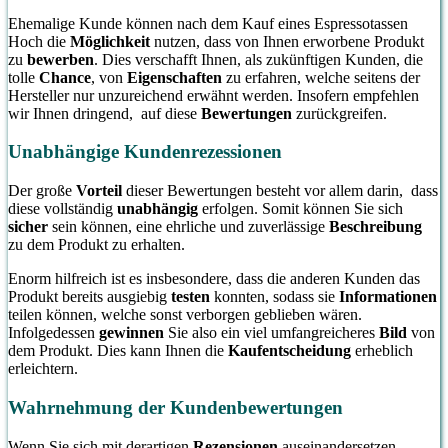
Ehemalige Kunde können nach dem Kauf eines Espressotassen
Hoch die
Möglichkeit
nutzen, dass von Ihnen erworbene Produkt
zu
bewerben
. Dies verschafft Ihnen, als zukünftigen Kunden, die
tolle
Chance
, von
Eigenschaften
zu erfahren, welche seitens der
Hersteller nur unzureichend erwähnt werden. Insofern empfehlen
wir Ihnen dringend, auf diese
Bewertungen
zurückgreifen.
Unabhängige Kundenrezessionen
Der große
Vorteil
dieser Bewertungen besteht vor allem darin, dass
diese vollständig
unabhängig
erfolgen. Somit können Sie sich
sicher
sein können, eine ehrliche und zuverlässige
Beschreibung
zu dem Produkt zu erhalten.
Enorm hilfreich ist es insbesondere, dass die anderen Kunden das
Produkt bereits ausgiebig
testen
konnten, sodass sie
Informationen
teilen können, welche sonst verborgen geblieben wären.
Infolgedessen
gewinnen
Sie also ein viel umfangreicheres
Bild
von
dem Produkt. Dies kann Ihnen die
Kaufentscheidung
erheblich
erleichtern.
Wahrnehmung der Kundenbewertungen
Wenn Sie sich mit derartigen
Rezensionen
auseinandersetzen,