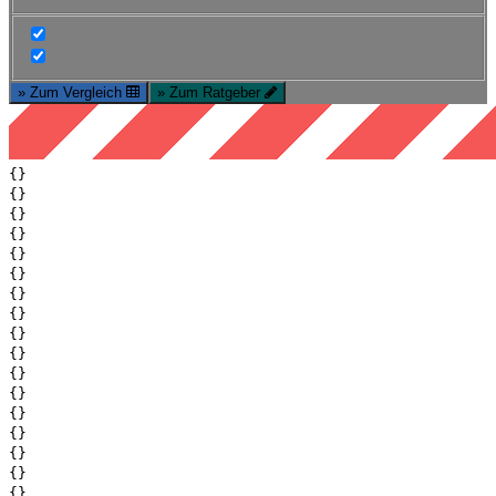
» Zum Vergleich
» Zum Ratgeber
{}
{}
{}
{}
{}
{}
{}
{}
{}
{}
{}
{}
{}
{}
{}
{}
{}