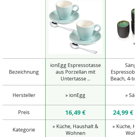
ionEgg Espressotasse
Säng
Bezeichnung
aus Porzellan mit
Espressobe
Untertasse ...
Beach, 4-tei
Hersteller
» ionEgg
» Sä
16,49 €
24,99 €
Preis
» Küche, Haushalt &
» Küche, H
Kategorie
Wohnen
Woh