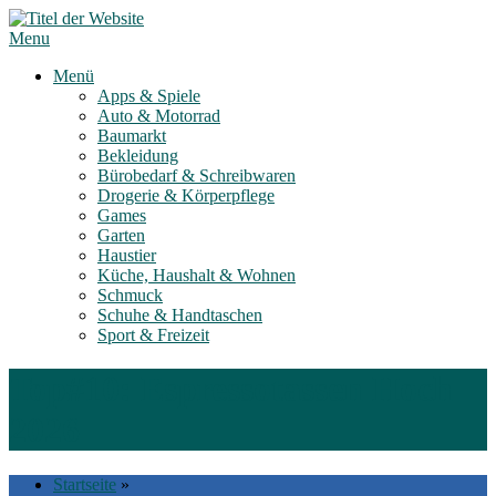
Skip
to
Menu
content
Menü
Apps & Spiele
Auto & Motorrad
Baumarkt
Bekleidung
Bürobedarf & Schreibwaren
Drogerie & Körperpflege
Games
Garten
Haustier
Küche, Haushalt & Wohnen
Schmuck
Schuhe & Handtaschen
Sport & Freizeit
Top#10: Espressotassen Hoch
2026
Startseite
»