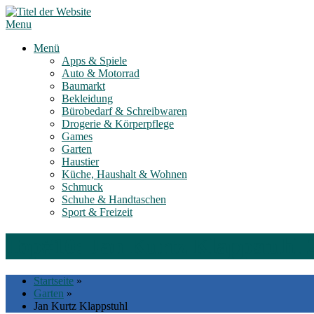
Skip
to
Menu
content
Menü
Apps & Spiele
Auto & Motorrad
Baumarkt
Bekleidung
Bürobedarf & Schreibwaren
Drogerie & Körperpflege
Games
Garten
Haustier
Küche, Haushalt & Wohnen
Schmuck
Schuhe & Handtaschen
Sport & Freizeit
Top#10: Jan Kurtz Klappstuhl 
Startseite
»
Garten
»
Jan Kurtz Klappstuhl