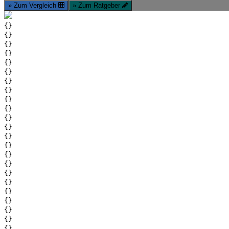
» Zum Vergleich
» Zum Ratgeber
{}
{}
{}
{}
{}
{}
{}
{}
{}
{}
{}
{}
{}
{}
{}
{}
{}
{}
{}
{}
{}
{}
{}