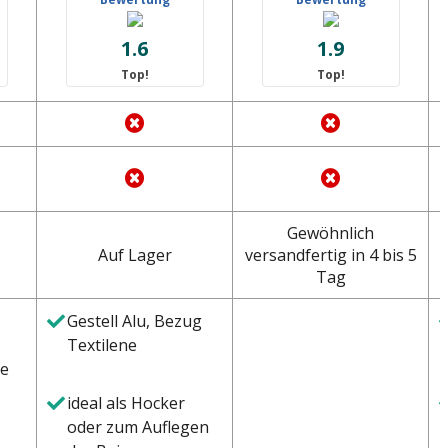
1.6
1.9
Top!
Top!
Gewöhnlich
Auf Lager
versandfertig in 4 bis 5
v
Tag
Gestell Alu, Bezug
Textilene
ie
ideal als Hocker
oder zum Auflegen