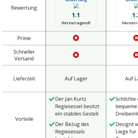
Bewertung
1.1
1.
Hervorragend!
Hervorr
Prime
Schneller
Versand
Lieferzeit
Auf Lager
Auf L
Der Jan Kurtz
Schlichte
Regiesessel besitzt
bequeme
ein stabiles Gestell
Dreibeinl
Vorteile
aus leichtem und
Farbe Pis
Der Bezug des
Designt w
robustem
dem Haus
Regiesessels
Liege für
Aluminium, das für
Kurtz