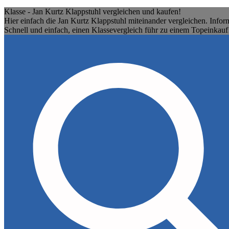
Klasse - Jan Kurtz Klappstuhl vergleichen und kaufen!
Hier einfach die Jan Kurtz Klappstuhl miteinander vergleichen. Infor
Schnell und einfach, einen Klassevergleich führ zu einem Topeinkauf