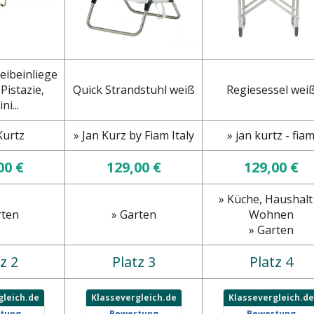
eibeinliege
Pistazie,
Quick Strandstuhl weiß
Regiesessel wei
ni...
Kurtz
» Jan Kurz by Fiam Italy
» jan kurtz - fia
00 €
129,00 €
129,00 €
» Küche, Haushalt
rten
» Garten
Wohnen
» Garten
z 2
Platz 3
Platz 4
gleich.de
Klassevergleich.de
Klassevergleich.de
tung
Bewertung
Bewertung