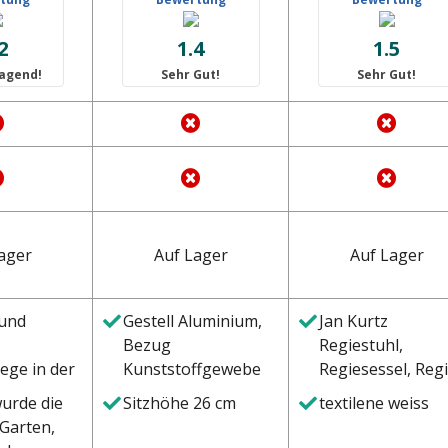
2
1.4
1.5
agend!
Sehr Gut!
Sehr Gut!
ager
Auf Lager
Auf Lager
 und
Gestell Aluminium,
Jan Kurtz
Bezug
Regiestuhl,
iege in der
Kunststoffgewebe
Regiesessel, Reg
atzie aus
Klappstuhl,
urde die
Sitzhöhe 26 cm
textilene weiss
e Jan
Textilene Weiss,
 Garten,