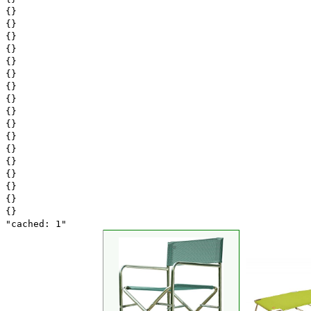
{}
{}
{}
{}
{}
{}
{}
{}
{}
{}
{}
{}
{}
{}
{}
{}
{}
"cached: 1"