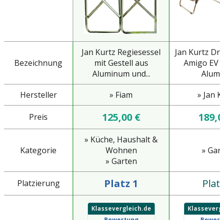
Jan Kurtz Regiesessel
Jan Kurtz Dr
Bezeichnung
mit Gestell aus
Amigo EV 
Aluminum und...
Alumi
Hersteller
» Fiam
» Jan 
125,00 €
189,
Preis
» Küche, Haushalt &
Kategorie
Wohnen
» Ga
» Garten
Platz 1
Plat
Platzierung
Klassevergleich.de
Klassever
Bewertung
Bewer