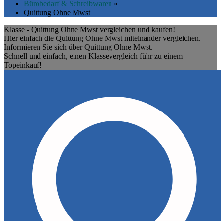
Bürobedarf & Schreibwaren
»
Quittung Ohne Mwst
Klasse - Quittung Ohne Mwst vergleichen und kaufen!
Hier einfach die Quittung Ohne Mwst miteinander vergleichen.
Informieren Sie sich über Quittung Ohne Mwst.
Schnell und einfach, einen Klassevergleich führ zu einem
Topeinkauf!