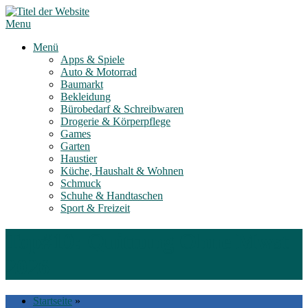
Skip
to
Menu
content
Menü
Apps & Spiele
Auto & Motorrad
Baumarkt
Bekleidung
Bürobedarf & Schreibwaren
Drogerie & Körperpflege
Games
Garten
Haustier
Küche, Haushalt & Wohnen
Schmuck
Schuhe & Handtaschen
Sport & Freizeit
Top#10: Quittung Ohne Mwst
2026
Startseite
»