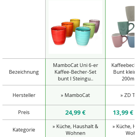
MamboCat Uni 6-er
Kaffeebech
Bezeichnung
Kaffee-Becher-Set
Bunt klei
bunt I Steingu...
200ml a
Hersteller
» MamboCat
» ZD T
24,99 €
13,99 €
Preis
» Küche, Haushalt &
» Küche, H
Kategorie
Wohnen
Woh