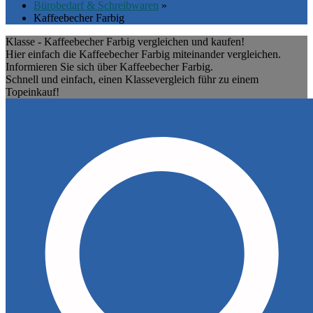
Bürobedarf & Schreibwaren
»
Kaffeebecher Farbig
Klasse - Kaffeebecher Farbig vergleichen und kaufen!
Hier einfach die Kaffeebecher Farbig miteinander vergleichen.
Informieren Sie sich über Kaffeebecher Farbig.
Schnell und einfach, einen Klassevergleich führ zu einem
Topeinkauf!