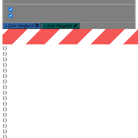
» Zum Vergleich
» Zum Ratgeber
{}
{}
{}
{}
{}
{}
{}
{}
{}
{}
{}
{}
{}
{}
{}
{}
{}