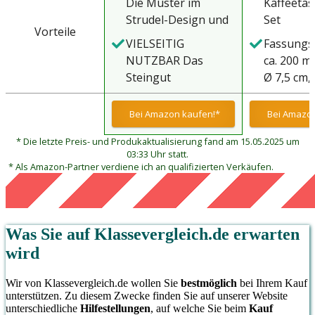
Die Muster im
Kaffeetas
Strudel-Design und
Set
Vorteile
bunten Farben
VIELSEITIG
Fassungs
erinnern an einen
NUTZBAR Das
ca. 200 ml
Regenbogen - ein
Steingut
Ø 7,5 cm,
echter Eye-Catcher
Kaffeebecher-Set
cm, passe
für Deine Küche und
eignet sich natürlich
gängigen
Bei Amazon kaufen!*
Bei Amazon
den Frühstücks-
nicht nur als Tee- &
Kaffeema
Tisch - in 6 tollen
* Die letzte Preis- und Produkaktualisierung fand am 15.05.2025 um
Kaffee-Pott groß
und einzigartigen
03:33 Uhr statt.
sondern auch als
* Als Amazon-Partner verdiene ich an qualifizierten Verkäufen.
Farbtönen
Trink-Becher für
heißen Kakao &
Schokolade oder als
Latte Mugs Set
Was Sie auf
Klassevergleich.de
erwarten
wird
Wir von Klassevergleich.de wollen Sie
bestmöglich
bei Ihrem Kauf
unterstützen. Zu diesem Zwecke finden Sie auf unserer Website
unterschiedliche
Hilfestellungen
, auf welche Sie beim
Kauf