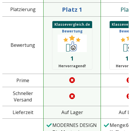
Platz 1
Plat
Platzierung
Klassevergleich.de
Klassever
Bewertung
Bewer
Bewertung
1
1.
Hervorragend!
Hervorr
Prime
Schneller
Versand
Lieferzeit
Auf Lager
Auf L
MODERNES DESIGN
Menge:6e