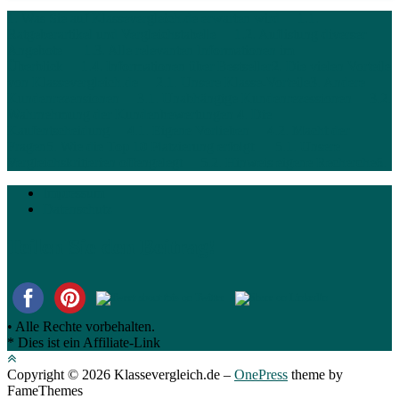
1. Was Sie auf Klassevergleich.de erwarten wird
1.1.
Ratgeberartikel und Vergleichstabelle
1.2. Auflistung diverser
Angebote
1.3. Alle relevanten Informationen im
Überblick
1.4. Informationen über Bestseller
2. Die vielen Vorteile
von Klassevergleich.de
2.1. Unsere Klasse-Vorteile
3. Andere
Kundenrezensionen
3.1. Unabhängige Kundenrezessionen
3.2.
Wahrnehmung der Kundenbewertungen
4. Die
Kaufentscheidung
4.1. Eigene Vorlieben
4.2. Macht der
Fragen
5. Wie die Top 10 Platzierung erfolgt
5.1. Unsere
Vergleichskritierien offengelegt
5.2. Hinweis eigene Recherche
6.
Impressum
Datenschutz
Teilen Sie den Beitrag!
• Alle Rechte vorbehalten.
* Dies ist ein Affiliate-Link
Copyright © 2026 Klassevergleich.de
–
OnePress
theme by
FameThemes