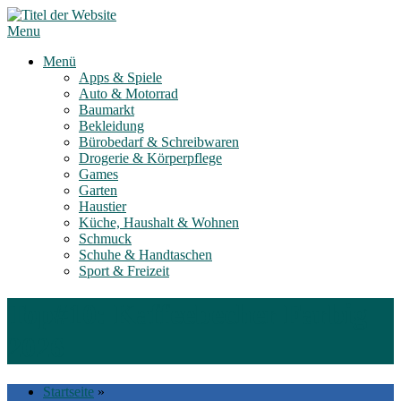
Skip
to
Menu
content
Menü
Apps & Spiele
Auto & Motorrad
Baumarkt
Bekleidung
Bürobedarf & Schreibwaren
Drogerie & Körperpflege
Games
Garten
Haustier
Küche, Haushalt & Wohnen
Schmuck
Schuhe & Handtaschen
Sport & Freizeit
Top#10: Kaffeebecher Farbig
2026
Startseite
»