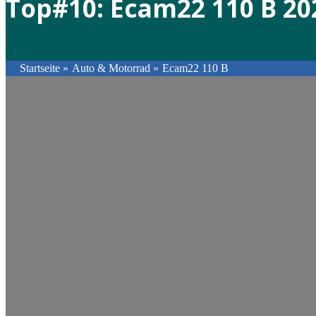
Top#10: Ecam22 110 B 20
Startseite
»
Auto & Motorrad
»
Ecam22 110 B